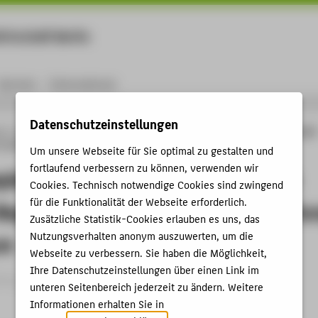
rtschaft Berlin
Menu
Karriere
International
Datenschutzeinstellungen
ng
Online-Forschungskatalog
Vorträge & Veranstaltungen
Museumspädagogik
 wichtige Begriffe und Prinzipien der Vermittlung im Museum
Um unsere Webseite für Sie optimal zu gestalten und
fortlaufend verbessern zu können, verwenden wir
ädagogik kompakt. Einführung in
Cookies. Technisch notwendige Cookies sind zwingend
für die Funktionalität der Webseite erforderlich.
Begriffe und Prinzipien der Vermittlu
Zusätzliche Statistik-Cookies erlauben es uns, das
Nutzungsverhalten anonym auszuwerten, um die
um
Webseite zu verbessern. Sie haben die Möglichkeit,
Ihre Datenschutzeinstellungen über einen Link im
trag › Vortrag › 2025
unteren Seitenbereich jederzeit zu ändern. Weitere
Informationen erhalten Sie in