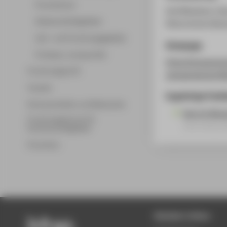
Promotionen
Zertifikatskurs S
Wissenschaftsgebiete
Historisches Mus
Lehr- und Forschungsgebiete
Homepage
Professor_innenprofile
https://museums
Forschungsprofil
netzwerke/zertif
Transfer
Zugehörige Publi
Partnerschaften und Netzwerke
Was ist Mus
Forschungsservice für
Sammelbandb
Hochschulmitglieder
Promotion
Beliebte Seiten