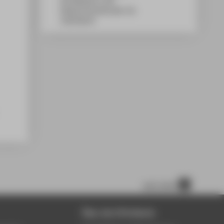
WH Gebäude A, 450
Wilhelminenhofstraße 75A
12459
Berlin
nach oben
Über die HTW Berlin