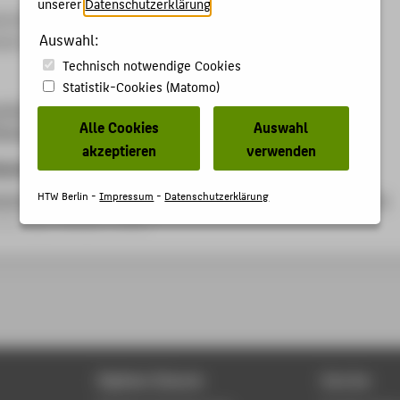
unserer
Datenschutzerklärung
.
prache der Dinge
Auswahl:
eum Frankfurt am Main (Vortrag via Zoom), 14.02.2025
Technisch notwendige Cookies
Statistik-Cookies (Matomo)
verband-hessen.de/ueber-uns/vernetzung-
Alle Cookies
Auswahl
ikatskurs-sprache-der-dinge/
akzeptieren
verwenden
kationen
HTW Berlin -
Impressum
-
Datenschutzerklärung
eumspädagogik? - Bildungs- und Vermittlungsarbeit in Museen
eitrag › Aufsatz › 2016
Digitale Dienste
Service