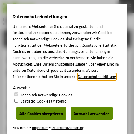
DE
EN
Datenschutzeinstellungen
Hochschule für Technik und Wirtschaft Berlin
University of Applied Sciences
Um unsere Webseite für Sie optimal zu gestalten und
Menu
fortlaufend verbessern zu können, verwenden wir Cookies.
THEMEN
FORSCHUNG
Technisch notwendige Cookies sind zwingend für die
HOCHSCHULE
Funktionalität der Webseite erforderlich. Zusätzliche Statistik-
Cookies erlauben es uns, das Nutzungsverhalten anonym
CAMPUS
Verwaltungspolitisches Kolloquium
auszuwerten, um die Webseite zu verbessern. Sie haben die
Möglichkeit, Ihre Datenschutzeinstellungen über einen Link im
STUDIUM
Berlin-Brandenburg
unteren Seitenbereich jederzeit zu ändern. Weitere
LEHRE
Informationen erhalten Sie in unserer
Datenschutzerklärung
.
Veranstaltungsorganisation › Sonstige Veranstaltung ›
FORSCHUNG
Auswahl:
2005
Technisch notwendige Cookies
KARRIERE
Statistik-Cookies (Matomo)
Veranstaltungsort, Datum
INTERNATIONAL
Alle Cookies akzeptieren
Auswahl verwenden
Humboldt Universität zu Berlin, 19.12.2005
INFORMATIONEN FÜR
HTW Berlin -
Impressum
-
Datenschutzerklärung
Rolle bei der Organisation