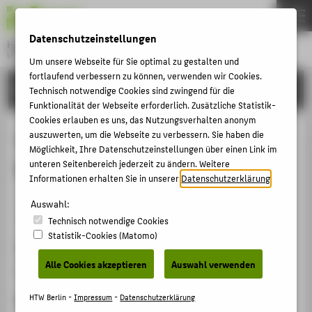
DE
EN
Datenschutzeinstellungen
Hochschule für Technik und Wirtschaft Berlin
University of Applied Sciences
Um unsere Webseite für Sie optimal zu gestalten und
Menu
fortlaufend verbessern zu können, verwenden wir Cookies.
THEMEN
FORSCHUNG
Technisch notwendige Cookies sind zwingend für die
HOCHSCHULE
Funktionalität der Webseite erforderlich. Zusätzliche Statistik-
Cookies erlauben es uns, das Nutzungsverhalten anonym
CAMPUS
Verwaltungspolitisches Kolloquium
auszuwerten, um die Webseite zu verbessern. Sie haben die
Möglichkeit, Ihre Datenschutzeinstellungen über einen Link im
STUDIUM
Berlin-Brandenburg
unteren Seitenbereich jederzeit zu ändern. Weitere
LEHRE
Informationen erhalten Sie in unserer
Datenschutzerklärung
.
Veranstaltungsorganisation › Sonstige Veranstaltung ›
FORSCHUNG
Auswahl:
2005
Technisch notwendige Cookies
KARRIERE
Statistik-Cookies (Matomo)
Veranstaltungsort, Datum
INTERNATIONAL
Alle Cookies akzeptieren
Auswahl verwenden
Universität Potsdam, 11.11.2005
INFORMATIONEN FÜR
Rolle bei der Organisation
HTW Berlin -
Impressum
-
Datenschutzerklärung