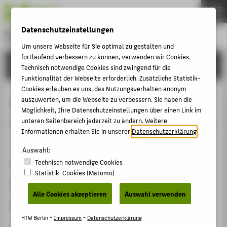
DE
EN
Datenschutzeinstellungen
Hochschule für Technik und Wirtschaft Berlin
University of Applied Sciences
Um unsere Webseite für Sie optimal zu gestalten und
Menu
fortlaufend verbessern zu können, verwenden wir Cookies.
THEMEN
FORSCHUNG
Technisch notwendige Cookies sind zwingend für die
HOCHSCHULE
Funktionalität der Webseite erforderlich. Zusätzliche Statistik-
Cookies erlauben es uns, das Nutzungsverhalten anonym
CAMPUS
Mediale und personale Vermittlung
auszuwerten, um die Webseite zu verbessern. Sie haben die
Möglichkeit, Ihre Datenschutzeinstellungen über einen Link im
STUDIUM
in Museen. Teil 1: Theorie und Praxis
unteren Seitenbereich jederzeit zu ändern. Weitere
LEHRE
Informationen erhalten Sie in unserer
Datenschutzerklärung
.
– Grundlagen und Überblick. Teil 2:
FORSCHUNG
Auswahl:
Vermittlungs- und Lernansätze im
Technisch notwendige Cookies
KARRIERE
Statistik-Cookies (Matomo)
Vergleich personaler und medialer
INTERNATIONAL
Alle Cookies akzeptieren
Auswahl verwenden
Vermittlungsformate – mit Fokus
INFORMATIONEN FÜR
HTW Berlin -
Impressum
-
Datenschutzerklärung
auf gemeinsame Funktionsweisen