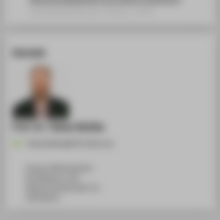
Sammelbandbeitrag › Aufsatz › 2016
Kontakt
Prof. Dr. Tobias Nettke
Tobias.Nettke@HTW-Berlin.de
Campus Wilhelminenhof
WH Gebäude A, 450
Wilhelminenhofstraße 75A
12459
Berlin