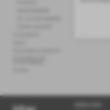
Promotionen
Wissenschaftsgebiete
Lehr- und Forschungsgebiete
Professor_innenprofile
Forschungsprofil
Transfer
Partnerschaften und Netzwerke
Forschungsservice für
Hochschulmitglieder
Promotion
Beliebte Seiten