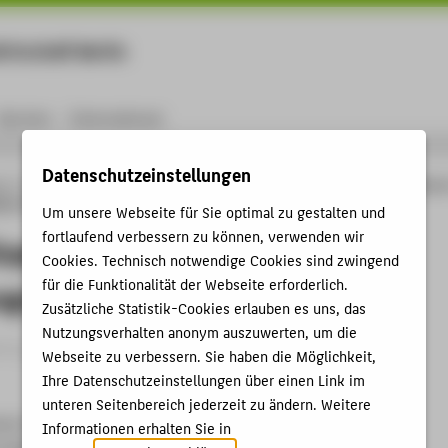
rtschaft Berlin
Menu
Karriere
International
Datenschutzeinstellungen
ng
Online-Forschungskatalog
Vorträge & Veranstaltungen
Drawing Experiences
y of exhibition visits.
Um unsere Webseite für Sie optimal zu gestalten und
fortlaufend verbessern zu können, verwenden wir
xperiences: A graphic
Cookies. Technisch notwendige Cookies sind zwingend
für die Funktionalität der Webseite erforderlich.
graphy of exhibition visits.
Zusätzliche Statistik-Cookies erlauben es uns, das
Nutzungsverhalten anonym auszuwerten, um die
trag › Vortrag › 2026
Webseite zu verbessern. Sie haben die Möglichkeit,
Ihre Datenschutzeinstellungen über einen Link im
unteren Seitenbereich jederzeit zu ändern. Weitere
eum: New Perspectives and Future Directions
Informationen erhalten Sie in
 History/University of Brighton, 16.04.2026 - 17.04.2026