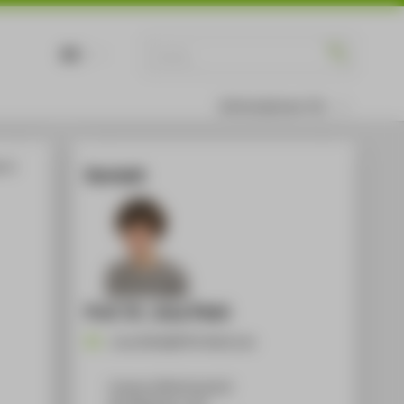
DE
EN
Informationen für
: A
Kontakt
Prof. Dr. Jona Piehl
Jona.Piehl@HTW-Berlin.de
Campus Wilhelminenhof