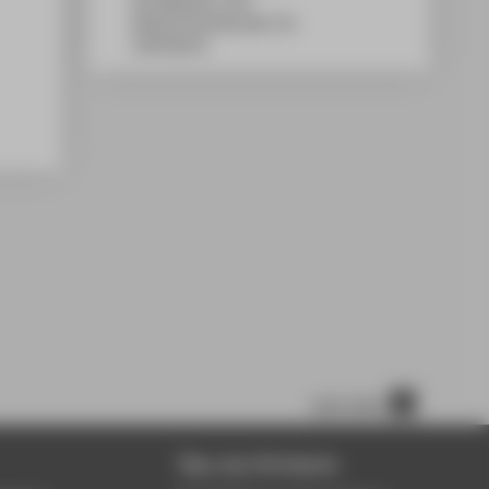
WH Gebäude A, 410
Wilhelminenhofstraße 75A
12459
Berlin
nach oben
Über die HTW Berlin