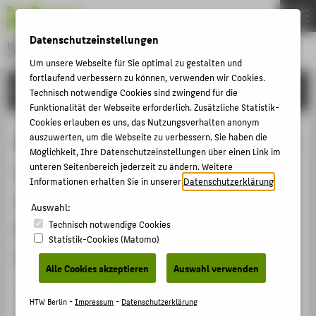
DE
EN
Datenschutzeinstellungen
Hochschule für Technik und Wirtschaft Berlin
University of Applied Sciences
Um unsere Webseite für Sie optimal zu gestalten und
Menu
fortlaufend verbessern zu können, verwenden wir Cookies.
THEMEN
FORSCHUNG
Technisch notwendige Cookies sind zwingend für die
HOCHSCHULE
Funktionalität der Webseite erforderlich. Zusätzliche Statistik-
Cookies erlauben es uns, das Nutzungsverhalten anonym
CAMPUS
Bildung und Einsatz von Kennzahlen
auszuwerten, um die Webseite zu verbessern. Sie haben die
Möglichkeit, Ihre Datenschutzeinstellungen über einen Link im
STUDIUM
und Indikatoren im Rahmen eines
unteren Seitenbereich jederzeit zu ändern. Weitere
LEHRE
Informationen erhalten Sie in unserer
Datenschutzerklärung
.
strategisch-orientierten
FORSCHUNG
Auswahl:
Controllings in der öffentlichen
Technisch notwendige Cookies
KARRIERE
Statistik-Cookies (Matomo)
Verwaltung
INTERNATIONAL
Alle Cookies akzeptieren
Auswahl verwenden
Veranstaltungsbeitrag › Vortrag › 2005
INFORMATIONEN FÜR
HTW Berlin -
Impressum
-
Datenschutzerklärung