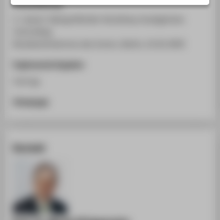
Veranstaltung
STUDIENINTERESSIERTE
2. ressort-übergreifender Workshop strategisches
STUDIERENDE
Controlling
UNTERNEHMEN
Bundesministerium des Innern, Berlin, 22.02.2005
ALUMNI
Ergänzende Angaben
PRESSE
Vortrag
BESCHÄFTIGTE
Homepage
BELIEBTE SEITEN
DIGITALE DIENSTE
Kontakt
SERVICE
ÜBER DIE HTW BERLIN