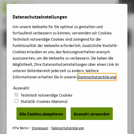
DE
EN
Datenschutzeinstellungen
Hochschule für Technik und Wirtschaft Berlin
University of Applied Sciences
Um unsere Webseite für Sie optimal zu gestalten und
Menu
fortlaufend verbessern zu können, verwenden wir Cookies.
THEMEN
FORSCHUNG
Technisch notwendige Cookies sind zwingend für die
HOCHSCHULE
Funktionalität der Webseite erforderlich. Zusätzliche Statistik-
Cookies erlauben es uns, das Nutzungsverhalten anonym
CAMPUS
Open Choice  Ein strategisches
auszuwerten, um die Webseite zu verbessern. Sie haben die
Möglichkeit, Ihre Datenschutzeinstellungen über einen Link im
STUDIUM
Vorgehensmodell für das
unteren Seitenbereich jederzeit zu ändern. Weitere
LEHRE
Informationen erhalten Sie in unserer
Datenschutzerklärung
.
Reengineering der öffentlichen
FORSCHUNG
Auswahl:
Leistungserstellung auf der Basis
Technisch notwendige Cookies
KARRIERE
Statistik-Cookies (Matomo)
von E-Government
INTERNATIONAL
Alle Cookies akzeptieren
Auswahl verwenden
Veranstaltungsbeitrag › Vortrag › 2005
INFORMATIONEN FÜR
HTW Berlin -
Impressum
-
Datenschutzerklärung