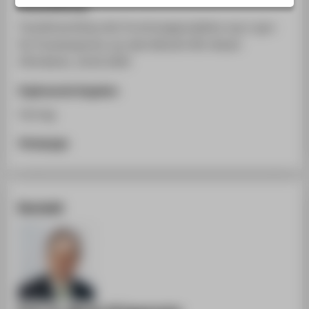
Veranstaltung
STUDIENINTERESSIERTE
Transferworkhop des Forschungsprojektes org-e-gov
STUDIERENDE
für Praxisexperten aus dem Bereich Kfz-Wesen
UNTERNEHMEN
HTW Berlin, 10.02.2005
ALUMNI
Ergänzende Angaben
PRESSE
Vortrag
BESCHÄFTIGTE
Homepage
BELIEBTE SEITEN
DIGITALE DIENSTE
Kontakt
SERVICE
ÜBER DIE HTW BERLIN