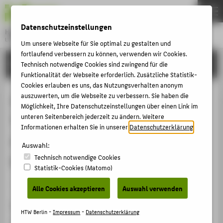
DE
EN
Datenschutzeinstellungen
Hochschule für Technik und Wirtschaft Berlin
University of Applied Sciences
Um unsere Webseite für Sie optimal zu gestalten und
Menu
fortlaufend verbessern zu können, verwenden wir Cookies.
THEMEN
FORSCHUNG
Technisch notwendige Cookies sind zwingend für die
Funktionalität der Webseite erforderlich. Zusätzliche Statistik-
HOCHSCHULE
Cookies erlauben es uns, das Nutzungsverhalten anonym
CAMPUS
auszuwerten, um die Webseite zu verbessern. Sie haben die
Zwischen Kontinuität und
Möglichkeit, Ihre Datenschutzeinstellungen über einen Link im
STUDIUM
Transformation: Potenziale
unteren Seitenbereich jederzeit zu ändern. Weitere
Informationen erhalten Sie in unserer
Datenschutzerklärung
.
LEHRE
maschinellen Lernens in der
FORSCHUNG
Auswahl:
Museumsdokumentation
Technisch notwendige Cookies
KARRIERE
Statistik-Cookies (Matomo)
INTERNATIONAL
Veranstaltungsbeitrag › Vortrag › 2026
Alle Cookies akzeptieren
Auswahl verwenden
Veranstaltung
INFORMATIONEN FÜR
HTW Berlin -
Impressum
-
Datenschutzerklärung
Out of Frame – 25 Jahre prometheus zwischen Struktur