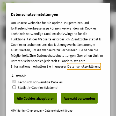
DE
EN
Datenschutzeinstellungen
Hochschule für Technik und Wirtschaft Berlin
University of Applied Sciences
Um unsere Webseite für Sie optimal zu gestalten und
Menu
fortlaufend verbessern zu können, verwenden wir Cookies.
THEMEN
FORSCHUNG
Technisch notwendige Cookies sind zwingend für die
HOCHSCHULE
Funktionalität der Webseite erforderlich. Zusätzliche Statistik-
Cookies erlauben es uns, das Nutzungsverhalten anonym
CAMPUS
Pitfalls and possibilities: A
auszuwerten, um die Webseite zu verbessern. Sie haben die
Möglichkeit, Ihre Datenschutzeinstellungen über einen Link im
STUDIUM
designerly take on object labels
unteren Seitenbereich jederzeit zu ändern. Weitere
LEHRE
Informationen erhalten Sie in unserer
Datenschutzerklärung
.
Veranstaltungsbeitrag › Vortrag › 2026
FORSCHUNG
Auswahl:
Technisch notwendige Cookies
KARRIERE
Veranstaltung
Statistik-Cookies (Matomo)
INTERNATIONAL
La didascalia, tra testo e oggetto: forma, funzione e
Alle Cookies akzeptieren
Auswahl verwenden
trasformazioni – The label, between text and object:
form, function, and transformations
INFORMATIONEN FÜR
HTW Berlin -
Impressum
-
Datenschutzerklärung
Università degli Studi di Firenze/Dipartimento SAGAS