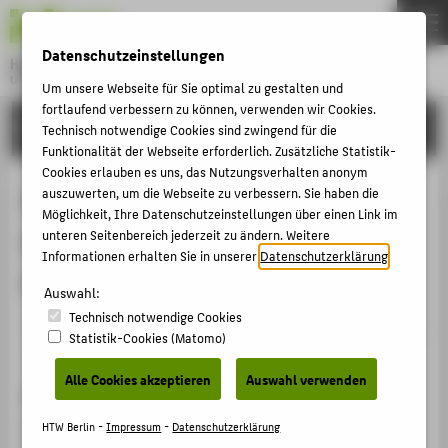
DE
EN
Datenschutzeinstellungen
Hochschule für Technik und Wirtschaft Berlin
University of Applied Sciences
Um unsere Webseite für Sie optimal zu gestalten und
Menu
fortlaufend verbessern zu können, verwenden wir Cookies.
THEMEN
FORSCHUNG
Technisch notwendige Cookies sind zwingend für die
HOCHSCHULE
Funktionalität der Webseite erforderlich. Zusätzliche Statistik-
Cookies erlauben es uns, das Nutzungsverhalten anonym
CAMPUS
Fit für Europa-
auszuwerten, um die Webseite zu verbessern. Sie haben die
Möglichkeit, Ihre Datenschutzeinstellungen über einen Link im
STUDIUM
Handlungsempfehlungen der E-
unteren Seitenbereich jederzeit zu ändern. Weitere
LEHRE
Informationen erhalten Sie in unserer
Datenschutzerklärung
.
Government Roadmap
FORSCHUNG
Auswahl:
Technisch notwendige Cookies
KARRIERE
Veranstaltungsbeitrag › Sonstiger Veranstaltungsbeitrag
Statistik-Cookies (Matomo)
› 2006
INTERNATIONAL
Alle Cookies akzeptieren
Auswahl verwenden
Veranstaltung
INFORMATIONEN FÜR
Parlamentarischer Abend der Initiative D21 und des
HTW Berlin -
Impressum
-
Datenschutzerklärung