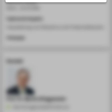
Behörden Spiegel
STUDIENINTERESSIERTE
Berlin , 18.10.2006
STUDIERENDE
Ergänzende Angaben
UNTERNEHMEN
Impulsbeitrag und Teilnahme an der Podiumsdiskussion
ALUMNI
PRESSE
Homepage
BESCHÄFTIGTE
Kontakt
BELIEBTE SEITEN
DIGITALE DIENSTE
SERVICE
ÜBER DIE HTW BERLIN
Prof. Dr. Martin Brüggemeier
Martin.Brueggemeier@HTW-Berlin.de