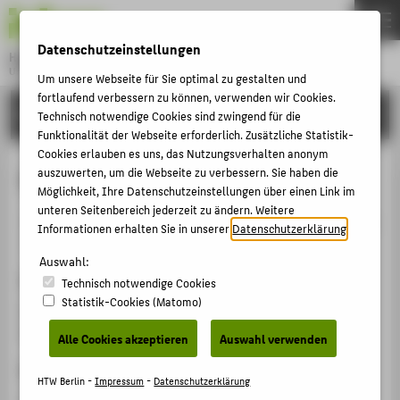
DE
EN
Datenschutzeinstellungen
Hochschule für Technik und Wirtschaft Berlin
University of Applied Sciences
Um unsere Webseite für Sie optimal zu gestalten und
Menu
fortlaufend verbessern zu können, verwenden wir Cookies.
THEMEN
FORSCHUNG
Technisch notwendige Cookies sind zwingend für die
HOCHSCHULE
Funktionalität der Webseite erforderlich. Zusätzliche Statistik-
Cookies erlauben es uns, das Nutzungsverhalten anonym
CAMPUS
Geschäftsprozesse gestalten
auszuwerten, um die Webseite zu verbessern. Sie haben die
Möglichkeit, Ihre Datenschutzeinstellungen über einen Link im
STUDIUM
unteren Seitenbereich jederzeit zu ändern. Weitere
Veranstaltungsbeitrag › Sonstiger Veranstaltungsbeitrag
LEHRE
Informationen erhalten Sie in unserer
Datenschutzerklärung
.
› 2007
FORSCHUNG
Auswahl:
Veranstaltung
Technisch notwendige Cookies
KARRIERE
Statistik-Cookies (Matomo)
Donau-Universität Krems (Österreich)
INTERNATIONAL
Donau-Universität Krems (Österreich), 19.03.2007
Alle Cookies akzeptieren
Auswahl verwenden
Ergänzende Angaben
INFORMATIONEN FÜR
HTW Berlin -
Impressum
-
Datenschutzerklärung