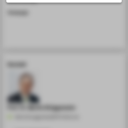
Gastvorlesung
STUDIENINTERESSIERTE
Homepage
STUDIERENDE
UNTERNEHMEN
ALUMNI
PRESSE
BESCHÄFTIGTE
Kontakt
BELIEBTE SEITEN
DIGITALE DIENSTE
SERVICE
ÜBER DIE HTW BERLIN
Prof. Dr. Martin Brüggemeier
Martin.Brueggemeier@HTW-Berlin.de