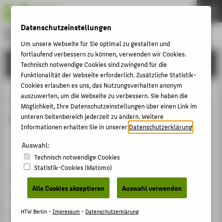
DE
EN
Datenschutzeinstellungen
Hochschule für Technik und Wirtschaft Berlin
University of Applied Sciences
Um unsere Webseite für Sie optimal zu gestalten und
Menu
fortlaufend verbessern zu können, verwenden wir Cookies.
THEMEN
FORSCHUNG
Technisch notwendige Cookies sind zwingend für die
HOCHSCHULE
Funktionalität der Webseite erforderlich. Zusätzliche Statistik-
Cookies erlauben es uns, das Nutzungsverhalten anonym
CAMPUS
Verwaltungspolitisches Kolloquium
auszuwerten, um die Webseite zu verbessern. Sie haben die
Möglichkeit, Ihre Datenschutzeinstellungen über einen Link im
STUDIUM
Berlin-Brandenburg
unteren Seitenbereich jederzeit zu ändern. Weitere
LEHRE
Informationen erhalten Sie in unserer
Datenschutzerklärung
.
Veranstaltungsorganisation › Sonstige Veranstaltung ›
FORSCHUNG
Auswahl:
2008
Technisch notwendige Cookies
KARRIERE
Statistik-Cookies (Matomo)
Veranstaltungsort, Datum
INTERNATIONAL
Alle Cookies akzeptieren
Auswahl verwenden
Humboldt Universität zu Berlin, 08.02.2008
INFORMATIONEN FÜR
HTW Berlin -
Impressum
-
Datenschutzerklärung
Rolle bei der Organisation