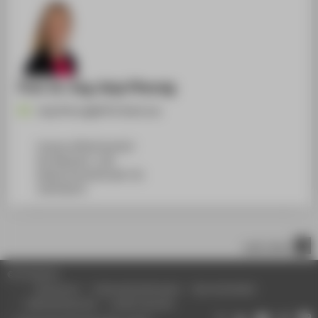
Prof. Dr.-Ing. Anja Pfennig
Anja.Pfennig@HTW-Berlin.de
Campus Wilhelminenhof
WH Gebäude C, 108
Wilhelminenhofstraße 75A
12459
Berlin
nach oben
© HTW Berlin
Impressum
Datenschutzhinweise
Barrierefreiheit
Gebärdensprache
Leichte Sprache