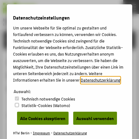
DE
EN
Datenschutzeinstellungen
Hochschule für Technik und Wirtschaft Berlin
University of Applied Sciences
Um unsere Webseite für Sie optimal zu gestalten und
Menu
fortlaufend verbessern zu können, verwenden wir Cookies.
THEMEN
FORSCHUNG
Technisch notwendige Cookies sind zwingend für die
HOCHSCHULE
Funktionalität der Webseite erforderlich. Zusätzliche Statistik-
Cookies erlauben es uns, das Nutzungsverhalten anonym
CAMPUS
Isothermal Oxidation Behaviour and
auszuwerten, um die Webseite zu verbessern. Sie haben die
Möglichkeit, Ihre Datenschutzeinstellungen über einen Link im
STUDIUM
Microstructure of the single crystal
unteren Seitenbereich jederzeit zu ändern. Weitere
LEHRE
Informationen erhalten Sie in unserer
Datenschutzerklärung
.
superalloy PWA 1483
FORSCHUNG
Auswahl:
Technisch notwendige Cookies
KARRIERE
Veranstaltungsbeitrag › Posterpräsentation › 2008
Statistik-Cookies (Matomo)
INTERNATIONAL
Veranstaltung
Alle Cookies akzeptieren
Auswahl verwenden
1st European conference on Materials and Structures in
INFORMATIONEN FÜR
Aerospace, EUCOMAS, session high temperature metal
HTW Berlin -
Impressum
-
Datenschutzerklärung