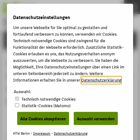
DE
EN
Datenschutzeinstellungen
Hochschule für Technik und Wirtschaft Berlin
University of Applied Sciences
Um unsere Webseite für Sie optimal zu gestalten und
Menu
fortlaufend verbessern zu können, verwenden wir Cookies.
THEMEN
FORSCHUNG
Technisch notwendige Cookies sind zwingend für die
HOCHSCHULE
Funktionalität der Webseite erforderlich. Zusätzliche Statistik-
Cookies erlauben es uns, das Nutzungsverhalten anonym
CAMPUS
Optimierungspotenziale der
auszuwerten, um die Webseite zu verbessern. Sie haben die
Möglichkeit, Ihre Datenschutzeinstellungen über einen Link im
STUDIUM
Finanzierung grenzüberschreitender
unteren Seitenbereich jederzeit zu ändern. Weitere
LEHRE
Informationen erhalten Sie in unserer
Datenschutzerklärung
.
Aktivitäten von KMU in der Oder-
FORSCHUNG
Auswahl:
Region
Technisch notwendige Cookies
KARRIERE
Statistik-Cookies (Matomo)
INTERNATIONAL
Veranstaltungsbeitrag › Sonstiger Veranstaltungsbeitrag
Alle Cookies akzeptieren
Auswahl verwenden
› 2008
INFORMATIONEN FÜR
HTW Berlin -
Impressum
-
Datenschutzerklärung
Veranstaltung