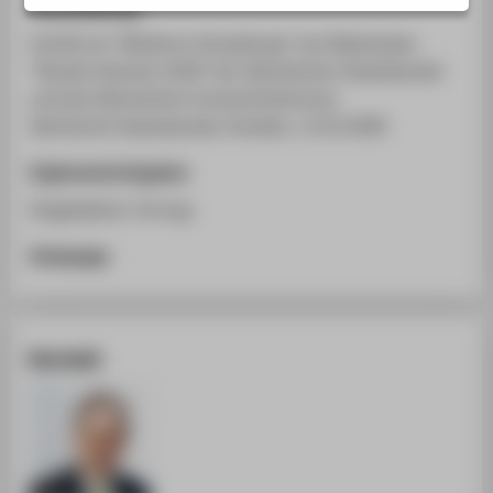
Veranstaltung
STUDIENINTERESSIERTE
Fachforum "Moderne Verwaltung" zum Masterplan
STUDIERENDE
"Starkes Sachsen 2020" der Sächsischen Staatskanzlei
UNTERNEHMEN
und des Sächsischen Innenministeriums
ALUMNI
Sächsische Staatskanzlei, Dresden, 11.03.2009
PRESSE
Ergänzende Angaben
BESCHÄFTIGTE
Eingeladener Vortrag
Homepage
BELIEBTE SEITEN
DIGITALE DIENSTE
SERVICE
Kontakt
ÜBER DIE HTW BERLIN