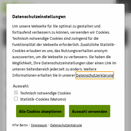
DE
EN
Datenschutzeinstellungen
Hochschule für Technik und Wirtschaft Berlin
University of Applied Sciences
Um unsere Webseite für Sie optimal zu gestalten und
Menu
fortlaufend verbessern zu können, verwenden wir Cookies.
THEMEN
FORSCHUNG
Technisch notwendige Cookies sind zwingend für die
HOCHSCHULE
Funktionalität der Webseite erforderlich. Zusätzliche Statistik-
Cookies erlauben es uns, das Nutzungsverhalten anonym
CAMPUS
Technologische Entwicklungen als
auszuwerten, um die Webseite zu verbessern. Sie haben die
Möglichkeit, Ihre Datenschutzeinstellungen über einen Link im
STUDIUM
Verwaltungspolitische Chance - E-
unteren Seitenbereich jederzeit zu ändern. Weitere
LEHRE
Informationen erhalten Sie in unserer
Datenschutzerklärung
.
Government und die Transformation
FORSCHUNG
Auswahl:
der öffentlichen
Technisch notwendige Cookies
KARRIERE
Statistik-Cookies (Matomo)
Leistungserstellung
INTERNATIONAL
Alle Cookies akzeptieren
Auswahl verwenden
Veranstaltungsbeitrag › Eingeladener Vortrag › 2009
INFORMATIONEN FÜR
HTW Berlin -
Impressum
-
Datenschutzerklärung