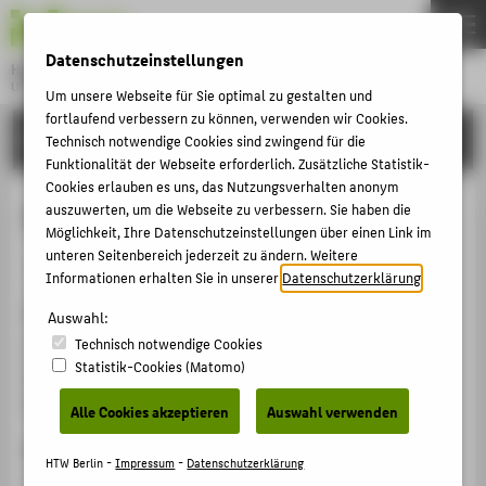
DE
EN
Datenschutzeinstellungen
Hochschule für Technik und Wirtschaft Berlin
University of Applied Sciences
Um unsere Webseite für Sie optimal zu gestalten und
Menu
fortlaufend verbessern zu können, verwenden wir Cookies.
THEMEN
FORSCHUNG
Technisch notwendige Cookies sind zwingend für die
HOCHSCHULE
Funktionalität der Webseite erforderlich. Zusätzliche Statistik-
Cookies erlauben es uns, das Nutzungsverhalten anonym
CAMPUS
Öffentliche Leistungsnetzwerke
auszuwerten, um die Webseite zu verbessern. Sie haben die
Möglichkeit, Ihre Datenschutzeinstellungen über einen Link im
STUDIUM
unteren Seitenbereich jederzeit zu ändern. Weitere
Veranstaltungsbeitrag › Eingeladener Vortrag › 2009
LEHRE
Informationen erhalten Sie in unserer
Datenschutzerklärung
.
Veranstaltung
FORSCHUNG
Auswahl:
Technisch notwendige Cookies
Fachforum KDN - Dachverband kommunaler IT-
KARRIERE
Statistik-Cookies (Matomo)
Dienstleister in NRW
INTERNATIONAL
Bonn, 27.04.2009
Alle Cookies akzeptieren
Auswahl verwenden
Ergänzende Angaben
INFORMATIONEN FÜR
HTW Berlin -
Impressum
-
Datenschutzerklärung