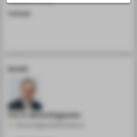
Eingeladener Vortrag
STUDIENINTERESSIERTE
Homepage
STUDIERENDE
UNTERNEHMEN
ALUMNI
PRESSE
BESCHÄFTIGTE
Kontakt
BELIEBTE SEITEN
DIGITALE DIENSTE
SERVICE
ÜBER DIE HTW BERLIN
Prof. Dr. Martin Brüggemeier
Martin.Brueggemeier@HTW-Berlin.de