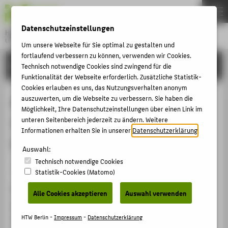
DE
EN
Datenschutzeinstellungen
Hochschule für Technik und Wirtschaft Berlin
University of Applied Sciences
Um unsere Webseite für Sie optimal zu gestalten und
Menu
fortlaufend verbessern zu können, verwenden wir Cookies.
THEMEN
FORSCHUNG
Technisch notwendige Cookies sind zwingend für die
HOCHSCHULE
Funktionalität der Webseite erforderlich. Zusätzliche Statistik-
Cookies erlauben es uns, das Nutzungsverhalten anonym
CAMPUS
Bürokratieabbau im
auszuwerten, um die Webseite zu verbessern. Sie haben die
Möglichkeit, Ihre Datenschutzeinstellungen über einen Link im
STUDIUM
Verwaltungsvollzug - der FRESKO-
unteren Seitenbereich jederzeit zu ändern. Weitere
LEHRE
Informationen erhalten Sie in unserer
Datenschutzerklärung
.
Prozessor
FORSCHUNG
Auswahl:
Technisch notwendige Cookies
KARRIERE
Veranstaltungsbeitrag › Eingeladener Vortrag › 2009
Statistik-Cookies (Matomo)
INTERNATIONAL
Veranstaltung
Alle Cookies akzeptieren
Auswahl verwenden
Brown Bag Lunch des Departments für Public
INFORMATIONEN FÜR
Management & Governance der Zeppelin University
HTW Berlin -
Impressum
-
Datenschutzerklärung