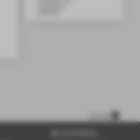
TA Gebäude C, 719
Treskowallee 8
10318
Berlin
nach oben
Über die HTW Berlin