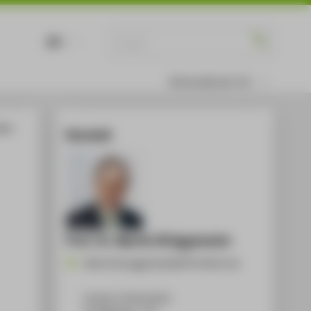
DE
EN
Informationen für
ches
Kontakt
Prof. Dr. Martin Brüggemeier
Martin.Brueggemeier@HTW-Berlin.de
Campus Treskowallee