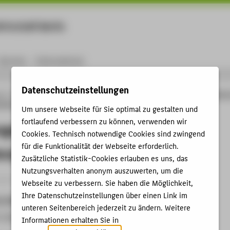
rtschaft Berlin
Menu
Karriere
International
Datenschutzeinstellungen
ng
Online-Forschungskatalog
Vorträge & Veranstaltungen
Verwaltungspolitis
andenburg
Um unsere Webseite für Sie optimal zu gestalten und
fortlaufend verbessern zu können, verwenden wir
gspolitisches Kolloquium Berlin-
Cookies. Technisch notwendige Cookies sind zwingend
für die Funktionalität der Webseite erforderlich.
urg
Zusätzliche Statistik-Cookies erlauben es uns, das
Nutzungsverhalten anonym auszuwerten, um die
ganisation › Sonstige Veranstaltung › 2009
Webseite zu verbessern. Sie haben die Möglichkeit,
Ihre Datenschutzeinstellungen über einen Link im
t, Datum
unteren Seitenbereich jederzeit zu ändern. Weitere
7.2009
Informationen erhalten Sie in