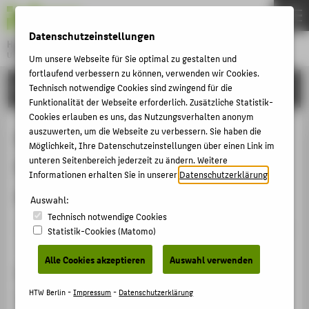
DE
EN
Datenschutzeinstellungen
Hochschule für Technik und Wirtschaft Berlin
University of Applied Sciences
Um unsere Webseite für Sie optimal zu gestalten und
Menu
fortlaufend verbessern zu können, verwenden wir Cookies.
THEMEN
FORSCHUNG
Technisch notwendige Cookies sind zwingend für die
Funktionalität der Webseite erforderlich. Zusätzliche Statistik-
HOCHSCHULE
Cookies erlauben es uns, das Nutzungsverhalten anonym
CAMPUS
auszuwerten, um die Webseite zu verbessern. Sie haben die
EU-Maßnahmen anlässlich der
Möglichkeit, Ihre Datenschutzeinstellungen über einen Link im
STUDIUM
unteren Seitenbereich jederzeit zu ändern. Weitere
Finanzkrise: Mehr Regulierung und
Informationen erhalten Sie in unserer
Datenschutzerklärung
.
LEHRE
mehr Förderung
Auswahl:
FORSCHUNG
Technisch notwendige Cookies
KARRIERE
Veranstaltungsbeitrag › Sonstiger Veranstaltungsbeitrag
Statistik-Cookies (Matomo)
› 2009
INTERNATIONAL
Alle Cookies akzeptieren
Auswahl verwenden
Veranstaltung
INFORMATIONEN FÜR
HTW Berlin -
Impressum
-
Datenschutzerklärung
EU-Tagung 2009 der BBA Berlin: Mit Energie und