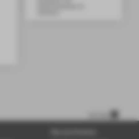
WH Gebäude C, 108
Wilhelminenhofstraße 75A
12459
Berlin
nach oben
Über die HTW Berlin