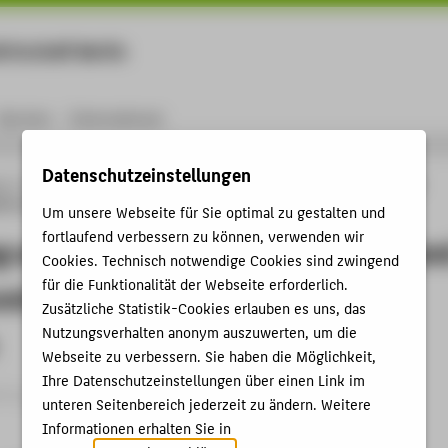
rtschaft Berlin
Menu
Karriere
International
Datenschutzeinstellungen
ng
Online-Forschungskatalog
Vorträge & Veranstaltungen
Forschung und
ure and Storage und CES-Cambridge Educational Selection
Um unsere Webseite für Sie optimal zu gestalten und
fortlaufend verbessern zu können, verwenden wir
g und Lehre_CCS-Carbon Capture an
Cookies. Technisch notwendige Cookies sind zwingend
für die Funktionalität der Webseite erforderlich.
und CES-Cambridge Educational
Zusätzliche Statistik-Cookies erlauben es uns, das
Nutzungsverhalten anonym auszuwerten, um die
Webseite zu verbessern. Sie haben die Möglichkeit,
Ihre Datenschutzeinstellungen über einen Link im
trag › Sonstiger Veranstaltungsbeitrag › 2009
unteren Seitenbereich jederzeit zu ändern. Weitere
Informationen erhalten Sie in