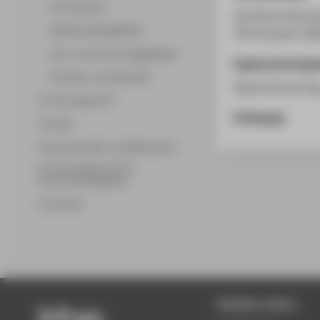
Promotionen
Antrittsvorlesun
Wissenschaftsgebiete
HTW Standort Bla
Lehr- und Forschungsgebiete
Ergänzende Anga
Professor_innenprofile
Übersichtsvortra
Forschungsprofil
Homepage
Transfer
Partnerschaften und Netzwerke
Forschungsservice für
Hochschulmitglieder
Promotion
Beliebte Seiten