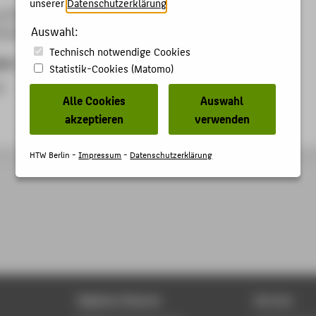
unserer
Datenschutzerklärung
.
g HTW Standort Blankenburg
Auswahl:
nkenburg Berlin, 17.05.2009
Technisch notwendige Cookies
ben
Statistik-Cookies (Matomo)
g
Alle Cookies
Auswahl
akzeptieren
verwenden
HTW Berlin -
Impressum
-
Datenschutzerklärung
Digitale Dienste
Service