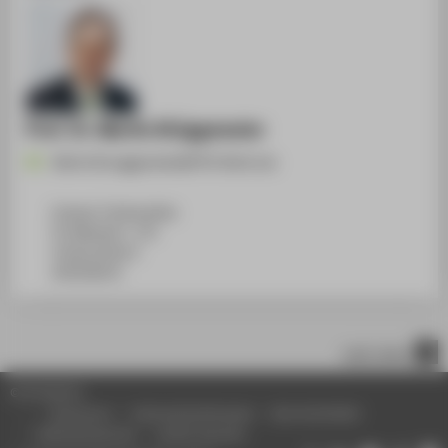
Prof. Dr. Martin Brüggemeier
Martin.Brueggemeier@HTW-Berlin.de
Campus Treskowallee
TA Gebäude C, 719
Treskowallee 8
10318
Berlin
nach oben
© HTW Berlin
Impressum
Datenschutzhinweise
Barrierefreiheit
Gebärdensprache
Leichte Sprache