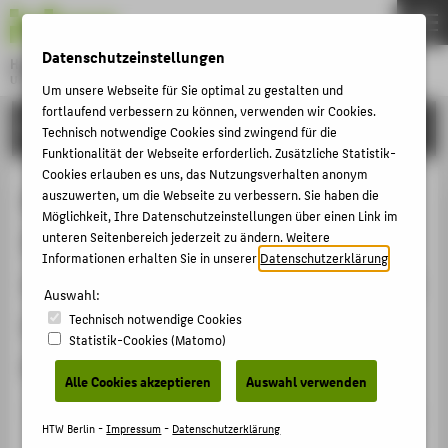
DE
EN
Datenschutzeinstellungen
Hochschule für Technik und Wirtschaft Berlin
University of Applied Sciences
Um unsere Webseite für Sie optimal zu gestalten und
Menu
fortlaufend verbessern zu können, verwenden wir Cookies.
THEMEN
FORSCHUNG
Technisch notwendige Cookies sind zwingend für die
HOCHSCHULE
Funktionalität der Webseite erforderlich. Zusätzliche Statistik-
Cookies erlauben es uns, das Nutzungsverhalten anonym
CAMPUS
Datenpointernetzwerk:
auszuwerten, um die Webseite zu verbessern. Sie haben die
Möglichkeit, Ihre Datenschutzeinstellungen über einen Link im
STUDIUM
Informationsintegration für eine
unteren Seitenbereich jederzeit zu ändern. Weitere
LEHRE
Informationen erhalten Sie in unserer
Datenschutzerklärung
.
vernetzt arbeitende, transparentere
FORSCHUNG
Auswahl:
und weniger spürbare Verwaltung
Technisch notwendige Cookies
KARRIERE
Statistik-Cookies (Matomo)
der Zukunft
INTERNATIONAL
Alle Cookies akzeptieren
Auswahl verwenden
Veranstaltungsbeitrag › Sonstiger Veranstaltungsbeitrag
INFORMATIONEN FÜR
HTW Berlin -
Impressum
-
Datenschutzerklärung
› 2010