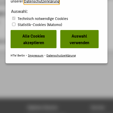
unserer
Datenschutzerklärung
.
ukunftsperspektive eines modernen Medienunternehmens“
Auswahl:
ben
Technisch notwendige Cookies
Statistik-Cookies (Matomo)
Alle Cookies
Auswahl
og-berlin.de
akzeptieren
verwenden
HTW Berlin -
Impressum
-
Datenschutzerklärung
Digitale Dienste
Service