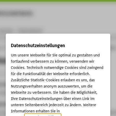
rtschaft Berlin
Menu
Karriere
International
Datenschutzeinstellungen
ng
Online-Forschungskatalog
Vorträge & Veranstaltungen
Medien Dialog Berli
Um unsere Webseite für Sie optimal zu gestalten und
alog Berlin
fortlaufend verbessern zu können, verwenden wir
Cookies. Technisch notwendige Cookies sind zwingend
ganisation › Sonstige Veranstaltung › 2008
für die Funktionalität der Webseite erforderlich.
Zusätzliche Statistik-Cookies erlauben es uns, das
t, Datum
Nutzungsverhalten anonym auszuwerten, um die
Webseite zu verbessern. Sie haben die Möglichkeit,
 Kantstr. 17, 10623 Berlin, 17.11.2008
Ihre Datenschutzeinstellungen über einen Link im
anisation
unteren Seitenbereich jederzeit zu ändern. Weitere
Informationen erhalten Sie in
rries, Vorsitzender der Geschäftsführung der Studio Hamburg Be