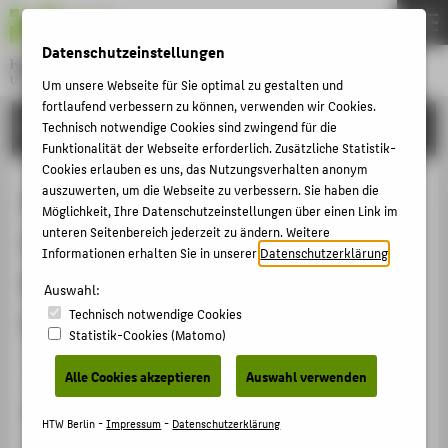
DE
EN
Datenschutzeinstellungen
Hochschule für Technik und Wirtschaft Berlin
University of Applied Sciences
Um unsere Webseite für Sie optimal zu gestalten und
Menu
fortlaufend verbessern zu können, verwenden wir Cookies.
THEMEN
FORSCHUNG
Technisch notwendige Cookies sind zwingend für die
Funktionalität der Webseite erforderlich. Zusätzliche Statistik-
HOCHSCHULE
Cookies erlauben es uns, das Nutzungsverhalten anonym
CAMPUS
auszuwerten, um die Webseite zu verbessern. Sie haben die
Kommunikation im
Möglichkeit, Ihre Datenschutzeinstellungen über einen Link im
STUDIUM
unteren Seitenbereich jederzeit zu ändern. Weitere
Gesundheitswesen -
Informationen erhalten Sie in unserer
Datenschutzerklärung
.
LEHRE
Besonderheiten und
Auswahl:
FORSCHUNG
Technisch notwendige Cookies
Herausforderungen
KARRIERE
Statistik-Cookies (Matomo)
INTERNATIONAL
Veranstaltungsbeitrag › Vortrag › 2010
Alle Cookies akzeptieren
Auswahl verwenden
Veranstaltung
INFORMATIONEN FÜR
HTW Berlin -
Impressum
-
Datenschutzerklärung
Fortbildungsakademie für Effektivität und Effizienz im