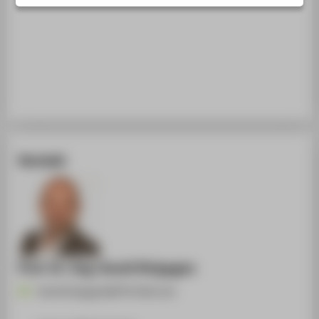
STUDIENINTERESSIERTE
STUDIERENDE
UNTERNEHMEN
ALUMNI
PRESSE
BESCHÄFTIGTE
Kontakt
BELIEBTE SEITEN
DIGITALE DIENSTE
SERVICE
ÜBER DIE HTW BERLIN
Prof. Dr.-Ing. David Strippgen
David.Strippgen@HTW-Berlin.de