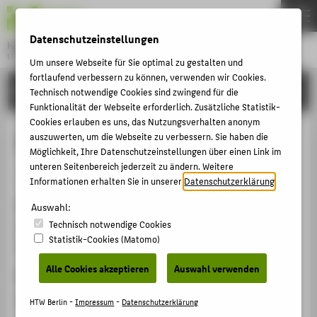
DE
EN
Datenschutzeinstellungen
Hochschule für Technik und Wirtschaft Berlin
University of Applied Sciences
Um unsere Webseite für Sie optimal zu gestalten und
Menu
fortlaufend verbessern zu können, verwenden wir Cookies.
THEMEN
FORSCHUNG
Technisch notwendige Cookies sind zwingend für die
HOCHSCHULE
Funktionalität der Webseite erforderlich. Zusätzliche Statistik-
Cookies erlauben es uns, das Nutzungsverhalten anonym
CAMPUS
IMI-Studium an der HTW Berlin
auszuwerten, um die Webseite zu verbessern. Sie haben die
Möglichkeit, Ihre Datenschutzeinstellungen über einen Link im
STUDIUM
unteren Seitenbereich jederzeit zu ändern. Weitere
Veranstaltungsbeitrag › Eingeladener Vortrag › 2010
LEHRE
Informationen erhalten Sie in unserer
Datenschutzerklärung
.
Veranstaltung
FORSCHUNG
Auswahl:
Technisch notwendige Cookies
GAMESCOM 2010
KARRIERE
Statistik-Cookies (Matomo)
Messe Köln-Deutz, 19.08.2010 - 20.08.2010
INTERNATIONAL
Alle Cookies akzeptieren
Auswahl verwenden
Ergänzende Angaben
INFORMATIONEN FÜR
Eingeladener Vortrag
HTW Berlin -
Impressum
-
Datenschutzerklärung