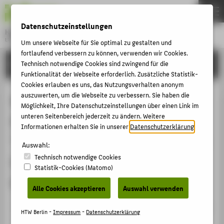
DE
EN
Datenschutzeinstellungen
Hochschule für Technik und Wirtschaft Berlin
University of Applied Sciences
Um unsere Webseite für Sie optimal zu gestalten und
Menu
fortlaufend verbessern zu können, verwenden wir Cookies.
THEMEN
FORSCHUNG
Technisch notwendige Cookies sind zwingend für die
Funktionalität der Webseite erforderlich. Zusätzliche Statistik-
HOCHSCHULE
Cookies erlauben es uns, das Nutzungsverhalten anonym
CAMPUS
auszuwerten, um die Webseite zu verbessern. Sie haben die
Marie-Luise Müller, Präsidentin des
Möglichkeit, Ihre Datenschutzeinstellungen über einen Link im
STUDIUM
unteren Seitenbereich jederzeit zu ändern. Weitere
Deutschen Pflegerates e.V.:
Informationen erhalten Sie in unserer
Datenschutzerklärung
.
LEHRE
"Perspektive Pflege 2010 - Wie viel
Auswahl:
FORSCHUNG
Technisch notwendige Cookies
Gesundheitswirtschaft verträgt
KARRIERE
Statistik-Cookies (Matomo)
berufliche Pflege?"
INTERNATIONAL
Alle Cookies akzeptieren
Auswahl verwenden
Veranstaltungsbeitrag › Sonstiger Veranstaltungsbeitrag
INFORMATIONEN FÜR
HTW Berlin -
Impressum
-
Datenschutzerklärung
› 2004