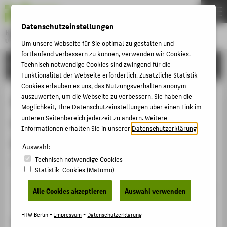
DE
EN
Datenschutzeinstellungen
Hochschule für Technik und Wirtschaft Berlin
University of Applied Sciences
Um unsere Webseite für Sie optimal zu gestalten und
Menu
fortlaufend verbessern zu können, verwenden wir Cookies.
THEMEN
FORSCHUNG
Technisch notwendige Cookies sind zwingend für die
Funktionalität der Webseite erforderlich. Zusätzliche Statistik-
HOCHSCHULE
Cookies erlauben es uns, das Nutzungsverhalten anonym
CAMPUS
auszuwerten, um die Webseite zu verbessern. Sie haben die
Prof. Dr. Axel Zerdick, Freie
Möglichkeit, Ihre Datenschutzeinstellungen über einen Link im
STUDIUM
unteren Seitenbereich jederzeit zu ändern. Weitere
Universität Berlin und Matthias
Informationen erhalten Sie in unserer
Datenschutzerklärung
.
LEHRE
Gralow, Fahrgastfernsehen Berlin:
Auswahl:
FORSCHUNG
Technisch notwendige Cookies
"Neue Tendenzen in der Werbung"
KARRIERE
Statistik-Cookies (Matomo)
INTERNATIONAL
Veranstaltungsbeitrag › Sonstiger Veranstaltungsbeitrag
Alle Cookies akzeptieren
Auswahl verwenden
› 2003
INFORMATIONEN FÜR
HTW Berlin -
Impressum
-
Datenschutzerklärung
Veranstaltung