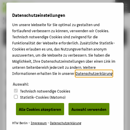
DE
EN
Datenschutzeinstellungen
Hochschule für Technik und Wirtschaft Berlin
University of Applied Sciences
Um unsere Webseite für Sie optimal zu gestalten und
Menu
fortlaufend verbessern zu können, verwenden wir Cookies.
THEMEN
FORSCHUNG
Technisch notwendige Cookies sind zwingend für die
Funktionalität der Webseite erforderlich. Zusätzliche Statistik-
HOCHSCHULE
Cookies erlauben es uns, das Nutzungsverhalten anonym
CAMPUS
auszuwerten, um die Webseite zu verbessern. Sie haben die
Wolf-Tilmann Schneider,
Möglichkeit, Ihre Datenschutzeinstellungen über einen Link im
STUDIUM
unteren Seitenbereich jederzeit zu ändern. Weitere
Geschäftsführer Deutsches
Informationen erhalten Sie in unserer
Datenschutzerklärung
.
LEHRE
Markenfernsehen GmbH: "Neue
Auswahl:
FORSCHUNG
Technisch notwendige Cookies
Fernsehkonzepte im deutschen
KARRIERE
Statistik-Cookies (Matomo)
Markt"
INTERNATIONAL
Alle Cookies akzeptieren
Auswahl verwenden
Veranstaltungsbeitrag › Sonstiger Veranstaltungsbeitrag
INFORMATIONEN FÜR
HTW Berlin -
Impressum
-
Datenschutzerklärung
› 2003