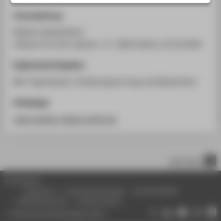
STUDIENINTERESSIERTE
Veranstaltung
STUDIERENDE
Medien Dialog Berlin
UNTERNEHMEN
stilwerk (Forum), Kantstr. 17, 10623 Berlin, 20.10.2003
ALUMNI
Ergänzende Angaben
PRESSE
Mit-Organisation, Einleitungsvortrag und Moderation
BESCHÄFTIGTE
Homepage
www.medien-dialog-berlin.de
BELIEBTE SEITEN
DIGITALE DIENSTE
SERVICE
nach oben
ÜBER DIE HTW BERLIN
© HTW Berlin
Impressum
Datenschutzhinweise
Barrierefreiheit
Gebärdensprache
Leichte Sprache
Datenschutzeinstellungen ändern