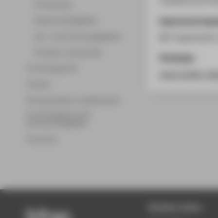
Promotionen
Ergänzende Anga
Wissenschaftsgebiete
Lehr- und Forschungsgebiete
Mit-Organisation
Professor_innenprofile
Homepage
Forschungsprofil
www.medien-dial
Transfer
Partnerschaften und Netzwerke
Forschungsservice für
Hochschulmitglieder
Promotion
Beliebte Seiten