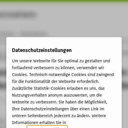
rtschaft Berlin
Menu
Karriere
International
Datenschutzeinstellungen
ng
Online-Forschungskatalog
Vorträge & Veranstaltungen
Udo Alexander, Gesc
ie deutsche TK-Branche im Wandel"
Um unsere Webseite für Sie optimal zu gestalten und
fortlaufend verbessern zu können, verwenden wir
nder, Geschäftführer Versatel Berlin
Cookies. Technisch notwendige Cookies sind zwingend
für die Funktionalität der Webseite erforderlich.
enunternehmen: Die deutsche TK-Br
Zusätzliche Statistik-Cookies erlauben es uns, das
Nutzungsverhalten anonym auszuwerten, um die
trag › Sonstiger Veranstaltungsbeitrag › 2004
Webseite zu verbessern. Sie haben die Möglichkeit,
Ihre Datenschutzeinstellungen über einen Link im
unteren Seitenbereich jederzeit zu ändern. Weitere
rlin
Informationen erhalten Sie in
aus Konferenzzentrum, 15.11.2004