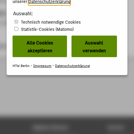
unserer
Datenschutzerklärung
.
ben
Auswahl:
Technisch notwendige Cookies
, Einleitungsvortrag und Moderation
Statistik-Cookies (Matomo)
Alle Cookies
Auswahl
og-berlin.de
akzeptieren
verwenden
HTW Berlin -
Impressum
-
Datenschutzerklärung
Digitale Dienste
Service