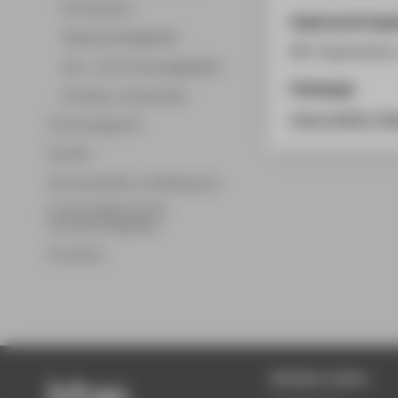
Promotionen
Ergänzende Anga
Wissenschaftsgebiete
Mit-Organisation
Lehr- und Forschungsgebiete
Homepage
Professor_innenprofile
www.medien-dial
Forschungsprofil
Transfer
Partnerschaften und Netzwerke
Forschungsservice für
Hochschulmitglieder
Promotion
Beliebte Seiten