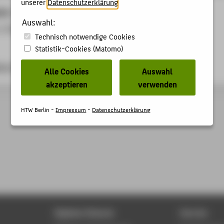
unserer
Datenschutzerklärung
.
ben
Auswahl:
, Einleitungsvortrag und Moderation
Technisch notwendige Cookies
Statistik-Cookies (Matomo)
og-berlin.de
Alle Cookies
Auswahl
akzeptieren
verwenden
HTW Berlin -
Impressum
-
Datenschutzerklärung
Digitale Dienste
Service