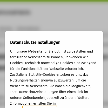
rtschaft Berlin
Menu
Karriere
International
Datenschutzeinstellungen
ng
Online-Forschungskatalog
Vorträge & Veranstaltungen
Roland Steindorf, G
Um unsere Webseite für Sie optimal zu gestalten und
eindorf, GF Kabel Deutschland: "Quo
fortlaufend verbessern zu können, verwenden wir
Cookies. Technisch notwendige Cookies sind zwingend
and?"
für die Funktionalität der Webseite erforderlich.
Zusätzliche Statistik-Cookies erlauben es uns, das
trag › Sonstiger Veranstaltungsbeitrag › 2005
Nutzungsverhalten anonym auszuwerten, um die
Webseite zu verbessern. Sie haben die Möglichkeit,
Ihre Datenschutzeinstellungen über einen Link im
rlin
unteren Seitenbereich jederzeit zu ändern. Weitere
Informationen erhalten Sie in
us Konferenzzentrum Fasanenstraße 85 10623 Berlin , 20.06.20