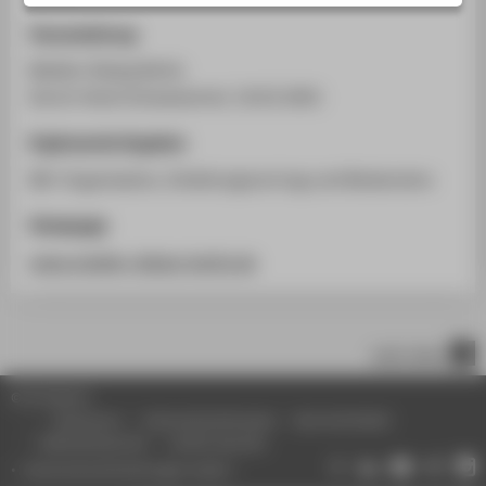
STUDIENINTERESSIERTE
Veranstaltung
STUDIERENDE
Medien Dialog Berlin
UNTERNEHMEN
Dorint Hotel Schweizerhof, 19.03.2001
ALUMNI
Ergänzende Angaben
PRESSE
Mit-Organisation, Einleitungsvortrag und Moderation
BESCHÄFTIGTE
Homepage
www.medien-dialog-berlin.de
BELIEBTE SEITEN
DIGITALE DIENSTE
SERVICE
nach oben
ÜBER DIE HTW BERLIN
© HTW Berlin
Impressum
Datenschutzhinweise
Barrierefreiheit
Gebärdensprache
Leichte Sprache
Datenschutzeinstellungen ändern