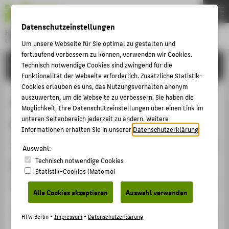
DE
EN
Datenschutzeinstellungen
Hochschule für Technik und Wirtschaft Berlin
University of Applied Sciences
Um unsere Webseite für Sie optimal zu gestalten und
Menu
fortlaufend verbessern zu können, verwenden wir Cookies.
THEMEN
FORSCHUNG
Technisch notwendige Cookies sind zwingend für die
Funktionalität der Webseite erforderlich. Zusätzliche Statistik-
HOCHSCHULE
Cookies erlauben es uns, das Nutzungsverhalten anonym
CAMPUS
auszuwerten, um die Webseite zu verbessern. Sie haben die
Prof. Dr. Alfred Kuß, Institut für
Möglichkeit, Ihre Datenschutzeinstellungen über einen Link im
STUDIUM
unteren Seitenbereich jederzeit zu ändern. Weitere
Marketing, Freie Universität Berlin:
Informationen erhalten Sie in unserer
Datenschutzerklärung
.
LEHRE
"Market-driving oder Market-driven
Auswahl:
FORSCHUNG
Technisch notwendige Cookies
Strategies? - Anpassung oder
KARRIERE
Statistik-Cookies (Matomo)
"Schaffung" von Kundenwünschen"
INTERNATIONAL
Alle Cookies akzeptieren
Auswahl verwenden
Veranstaltungsbeitrag › Sonstiger Veranstaltungsbeitrag
INFORMATIONEN FÜR
HTW Berlin -
Impressum
-
Datenschutzerklärung
› 2001