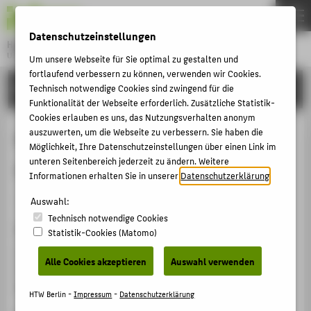
DE
EN
Datenschutzeinstellungen
Hochschule für Technik und Wirtschaft Berlin
University of Applied Sciences
Um unsere Webseite für Sie optimal zu gestalten und
Menu
fortlaufend verbessern zu können, verwenden wir Cookies.
THEMEN
FORSCHUNG
Technisch notwendige Cookies sind zwingend für die
Funktionalität der Webseite erforderlich. Zusätzliche Statistik-
HOCHSCHULE
Cookies erlauben es uns, das Nutzungsverhalten anonym
CAMPUS
auszuwerten, um die Webseite zu verbessern. Sie haben die
P. Hufnagl: Virtuelle Mikroskopie
Möglichkeit, Ihre Datenschutzeinstellungen über einen Link im
STUDIUM
unteren Seitenbereich jederzeit zu ändern. Weitere
und Routinediagnostik
Informationen erhalten Sie in unserer
Datenschutzerklärung
.
LEHRE
Veranstaltungsbeitrag › Vortrag › 2008
Auswahl:
FORSCHUNG
Technisch notwendige Cookies
KARRIERE
Veranstaltung
Statistik-Cookies (Matomo)
INTERNATIONAL
92. Jahrestagung der Deutschen Gesellschaft für
Alle Cookies akzeptieren
Auswahl verwenden
Pathologie
Berlin, 15.05.2008 - 18.05.2008
INFORMATIONEN FÜR
HTW Berlin -
Impressum
-
Datenschutzerklärung