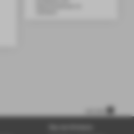
WH Gebäude A, 434
Wilhelminenhofstraße 75A
12459
Berlin
nach oben
Über die HTW Berlin