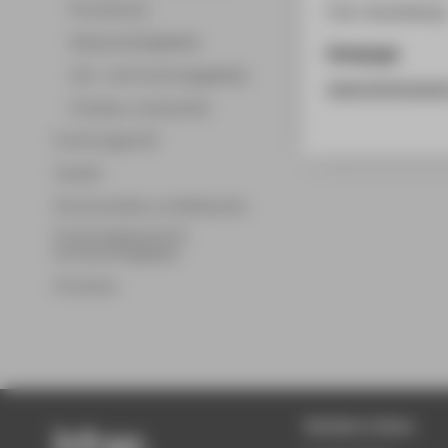
Promotionen
Foto-Ausstellung
Wissenschaftsgebiete
Homepage
Lehr- und Forschungsgebiete
www.fotomuseu
Professor_innenprofile
Forschungsprofil
Transfer
Partnerschaften und Netzwerke
Forschungsservice für
Hochschulmitglieder
Promotion
Beliebte Seiten