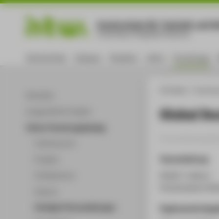
Hochschule für Technik und Wi
University of Applied Sciences
Hochschule
Campus
Studium
Lehre
Forschung
HTW Berlin
Forschu
Aktuelles
Global So
Ausgewählte Projekte
Online-Forschungskatalog
Veranstaltungsbei
Volltextsuche
Veranstaltung
Projekte
Arbeit / Labour
Publikationen
Fotomuseum Wint
Patente
Vorträge & Veranstaltungen
Ergänzende Anga