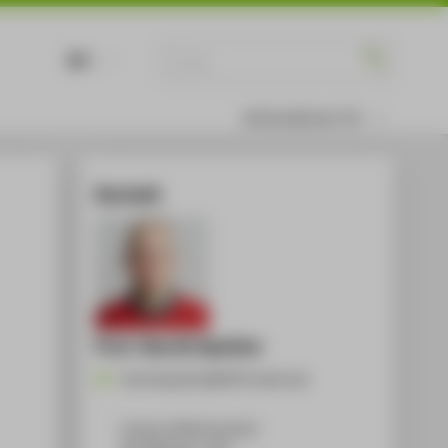
DE
EN
Informationen für
Kontakt
Prof. Henrik Spohler
Henrik.Spohler@HTW-berlin.de
Campus Wilhelminenhof