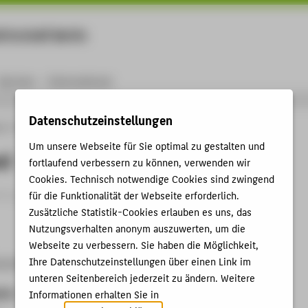
rtschaft Berlin
Menu
Karriere
International
Datenschutzeinstellungen
ng
Online-Forschungskatalog
Vorträge & Veranstaltungen
Global Soul
Um unsere Webseite für Sie optimal zu gestalten und
ul
fortlaufend verbessern zu können, verwenden wir
Cookies. Technisch notwendige Cookies sind zwingend
trag › Ausstellungsbeitrag › 2010
für die Funktionalität der Webseite erforderlich.
Zusätzliche Statistik-Cookies erlauben es uns, das
Nutzungsverhalten anonym auszuwerten, um die
Webseite zu verbessern. Sie haben die Möglichkeit,
Ihre Datenschutzeinstellungen über einen Link im
erthur, Schweiz, 11.09.2010 - 08.05.2011
unteren Seitenbereich jederzeit zu ändern. Weitere
ben
Informationen erhalten Sie in