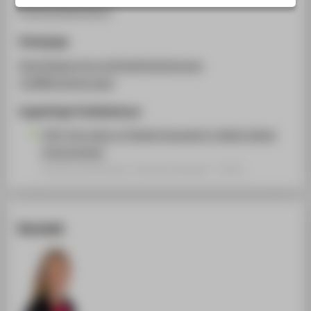
STUDIENINTERESSIERTE
Posterpräsentation
STUDIERENDE
Homepage
UNTERNEHMEN
http://www.tms.org/meetings/annual-
ALUMNI
11/AM11home.aspx
PRESSE
Zugehörige Publikationen
BESCHÄFTIGTE
CO2-Corrosion of Steels Exposed to Saline Water
Environment
Konferenzbeitrag › Konferenzpaper › 2011
BELIEBTE SEITEN
DIGITALE DIENSTE
SERVICE
Kontakt
ÜBER DIE HTW BERLIN