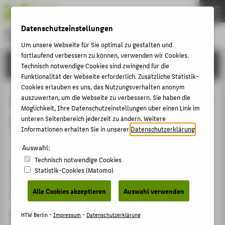
DE
EN
Datenschutzeinstellungen
Hochschule für Technik und Wirtschaft Berlin
University of Applied Sciences
Um unsere Webseite für Sie optimal zu gestalten und
Menu
fortlaufend verbessern zu können, verwenden wir Cookies.
THEMEN
FORSCHUNG
Technisch notwendige Cookies sind zwingend für die
HOCHSCHULE
Funktionalität der Webseite erforderlich. Zusätzliche Statistik-
Cookies erlauben es uns, das Nutzungsverhalten anonym
CAMPUS
CO2-Corrosion of Steels Exposed to
auszuwerten, um die Webseite zu verbessern. Sie haben die
Möglichkeit, Ihre Datenschutzeinstellungen über einen Link im
STUDIUM
Saline Water Environment
unteren Seitenbereich jederzeit zu ändern. Weitere
LEHRE
Informationen erhalten Sie in unserer
Datenschutzerklärung
.
Veranstaltungsbeitrag › Posterpräsentation › 2011
FORSCHUNG
Auswahl:
Technisch notwendige Cookies
KARRIERE
Veranstaltung
Statistik-Cookies (Matomo)
INTERNATIONAL
TMS 2011 140th Annual Meeting and Exhibition
Alle Cookies akzeptieren
Auswahl verwenden
San Diego, CA, USA, 27.02.2011 - 03.03.2011
INFORMATIONEN FÜR
Ergänzende Angaben
HTW Berlin -
Impressum
-
Datenschutzerklärung