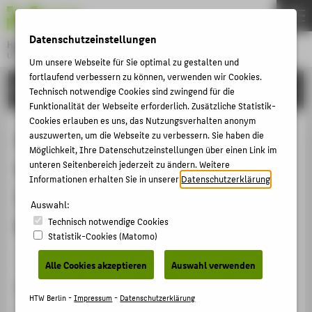
DE
EN
Datenschutzeinstellungen
Hochschule für Technik und Wirtschaft Berlin
University of Applied Sciences
Um unsere Webseite für Sie optimal zu gestalten und
Menu
fortlaufend verbessern zu können, verwenden wir Cookies.
THEMEN
FORSCHUNG
Technisch notwendige Cookies sind zwingend für die
HOCHSCHULE
Funktionalität der Webseite erforderlich. Zusätzliche Statistik-
Cookies erlauben es uns, das Nutzungsverhalten anonym
CAMPUS
Datenpointernetzwerk (DPN) -
auszuwerten, um die Webseite zu verbessern. Sie haben die
Möglichkeit, Ihre Datenschutzeinstellungen über einen Link im
STUDIUM
Weniger spürbare Bürokratie durch
unteren Seitenbereich jederzeit zu ändern. Weitere
LEHRE
Informationen erhalten Sie in unserer
Datenschutzerklärung
.
Informationsintegration im
FORSCHUNG
Auswahl:
Backoffice
Technisch notwendige Cookies
KARRIERE
Statistik-Cookies (Matomo)
INTERNATIONAL
Veranstaltungsbeitrag › Eingeladener Vortrag › 2011
Alle Cookies akzeptieren
Auswahl verwenden
Veranstaltung
INFORMATIONEN FÜR
HTW Berlin -
Impressum
-
Datenschutzerklärung
14. Verwaltungskongress Effizienter Staat -