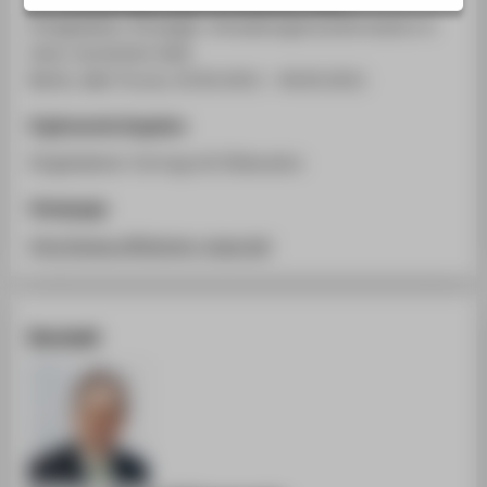
STUDIENINTERESSIERTE
Erfolgsfaktor Strategie. Verwaltungstransformation in
STUDIERENDE
einer vernetzten Welt
Berlin, dbb-Forum, 03.05.2011 - 04.05.2011
UNTERNEHMEN
ALUMNI
Ergänzende Angaben
PRESSE
Eingeladener Vortrag mit Diskussion
BESCHÄFTIGTE
Homepage
http://www.effizienter-staat.de/
BELIEBTE SEITEN
DIGITALE DIENSTE
Kontakt
SERVICE
ÜBER DIE HTW BERLIN