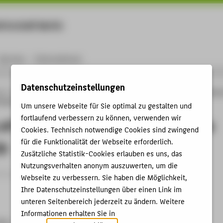
rtschaft Berlin
Menu
Karriere
International
Datenschutzeinstellungen
ng
Online-Forschungskatalog
Vorträge & Veranstaltungen
Integrity of Casing 
during CCS
Um unsere Webseite für Sie optimal zu gestalten und
fortlaufend verbessern zu können, verwenden wir
 of Casing and Injection Pipe Steels
Cookies. Technisch notwendige Cookies sind zwingend
für die Funktionalität der Webseite erforderlich.
CS
Zusätzliche Statistik-Cookies erlauben es uns, das
Nutzungsverhalten anonym auszuwerten, um die
trag › Sonstiger Veranstaltungsbeitrag › 2001
Webseite zu verbessern. Sie haben die Möglichkeit,
Ihre Datenschutzeinstellungen über einen Link im
unteren Seitenbereich jederzeit zu ändern. Weitere
Informationen erhalten Sie in
001