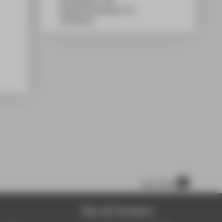
WH Gebäude C, 108
Wilhelminenhofstraße 75A
12459
Berlin
nach oben
Über die HTW Berlin