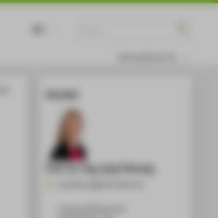
DE
EN
Informationen für
and
Kontakt
Prof. Dr.-Ing. Anja Pfennig
Anja.Pfennig@HTW-Berlin.de
Campus Wilhelminenhof