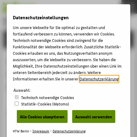
DE
EN
Datenschutzeinstellungen
Hochschule für Technik und Wirtschaft Berlin
University of Applied Sciences
Um unsere Webseite für Sie optimal zu gestalten und
Menu
fortlaufend verbessern zu können, verwenden wir Cookies.
THEMEN
FORSCHUNG
Technisch notwendige Cookies sind zwingend für die
HOCHSCHULE
Funktionalität der Webseite erforderlich. Zusätzliche Statistik-
Cookies erlauben es uns, das Nutzungsverhalten anonym
CAMPUS
Corrosion in pipe steels exposed to
auszuwerten, um die Webseite zu verbessern. Sie haben die
Möglichkeit, Ihre Datenschutzeinstellungen über einen Link im
STUDIUM
Supercritical CO2 during Carbon
unteren Seitenbereich jederzeit zu ändern. Weitere
LEHRE
Informationen erhalten Sie in unserer
Datenschutzerklärung
.
Capture and Storage CCS
FORSCHUNG
Auswahl:
Technisch notwendige Cookies
KARRIERE
Veranstaltungsbeitrag › Posterpräsentation › 2011
Statistik-Cookies (Matomo)
INTERNATIONAL
Veranstaltung
Alle Cookies akzeptieren
Auswahl verwenden
EuroCorr 2011 "Developing Solutions for the Global
INFORMATIONEN FÜR
Challenge"
HTW Berlin -
Impressum
-
Datenschutzerklärung