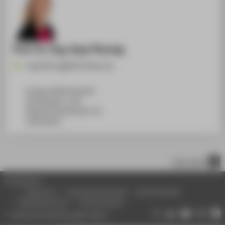
Prof. Dr.-Ing. Anja Pfennig
Anja.Pfennig@HTW-Berlin.de
Campus Wilhelminenhof
WH Gebäude C, 108
Wilhelminenhofstraße 75A
12459
Berlin
nach oben
© HTW Berlin
Impressum
Datenschutzhinweise
Barrierefreiheit
Gebärdensprache
Leichte Sprache
Datenschutzeinstellungen ändern