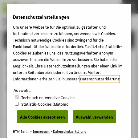
DE
EN
Datenschutzeinstellungen
Hochschule für Technik und Wirtschaft Berlin
University of Applied Sciences
Um unsere Webseite für Sie optimal zu gestalten und
Menu
fortlaufend verbessern zu können, verwenden wir Cookies.
THEMEN
FORSCHUNG
Technisch notwendige Cookies sind zwingend für die
HOCHSCHULE
Funktionalität der Webseite erforderlich. Zusätzliche Statistik-
Cookies erlauben es uns, das Nutzungsverhalten anonym
CAMPUS
E-Government im Dienste der
auszuwerten, um die Webseite zu verbessern. Sie haben die
Möglichkeit, Ihre Datenschutzeinstellungen über einen Link im
STUDIUM
Verwaltungsmodernisierung -
unteren Seitenbereich jederzeit zu ändern. Weitere
LEHRE
Informationen erhalten Sie in unserer
Datenschutzerklärung
.
Erwartungen und Perspektiven
FORSCHUNG
Auswahl:
Technisch notwendige Cookies
KARRIERE
Veranstaltungsbeitrag › Sonstiger Veranstaltungsbeitrag
Statistik-Cookies (Matomo)
› 2011
INTERNATIONAL
Alle Cookies akzeptieren
Auswahl verwenden
Veranstaltung
INFORMATIONEN FÜR
Tagung 2011 der IT-Beauftragten der Freien und
HTW Berlin -
Impressum
-
Datenschutzerklärung