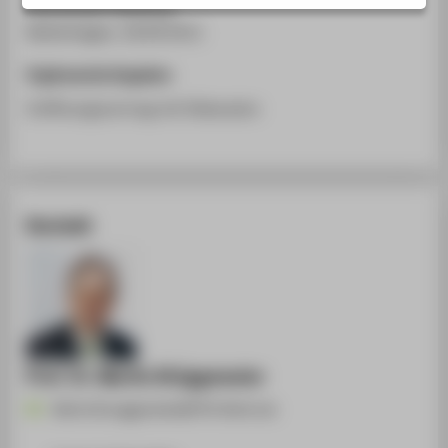
Hansestadt Hamburg
STUDIENINTERESSIERTE
Boltenhagen, 28.09.2011
STUDIERENDE
Ergänzende Angaben
UNTERNEHMEN
Eröffnungsvortrag mit Diskussion
ALUMNI
PRESSE
BESCHÄFTIGTE
Kontakt
BELIEBTE SEITEN
DIGITALE DIENSTE
SERVICE
ÜBER DIE HTW BERLIN
Prof. Dr. Martin Brüggemeier
Martin.Brueggemeier@HTW-Berlin.de