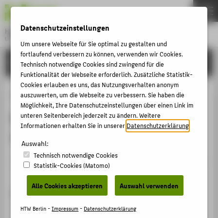
DE
EN
Datenschutzeinstellungen
Hochschule für Technik und Wirtschaft Berlin
University of Applied Sciences
Um unsere Webseite für Sie optimal zu gestalten und
Menu
fortlaufend verbessern zu können, verwenden wir Cookies.
THEMEN
FORSCHUNG
Technisch notwendige Cookies sind zwingend für die
HOCHSCHULE
Funktionalität der Webseite erforderlich. Zusätzliche Statistik-
Cookies erlauben es uns, das Nutzungsverhalten anonym
CAMPUS
"Easy Government" -
auszuwerten, um die Webseite zu verbessern. Sie haben die
Möglichkeit, Ihre Datenschutzeinstellungen über einen Link im
STUDIUM
Bürokratieabbau im
unteren Seitenbereich jederzeit zu ändern. Weitere
LEHRE
Informationen erhalten Sie in unserer
Datenschutzerklärung
.
Verwaltungsvollzug durch IKT
FORSCHUNG
Auswahl:
Technisch notwendige Cookies
KARRIERE
Veranstaltungsbeitrag › Sonstiger Veranstaltungsbeitrag
Statistik-Cookies (Matomo)
› 2011
INTERNATIONAL
Alle Cookies akzeptieren
Auswahl verwenden
Veranstaltung
INFORMATIONEN FÜR
"Wirtschaft und Verwaltung im Netz - wie funktioniert
HTW Berlin -
Impressum
-
Datenschutzerklärung