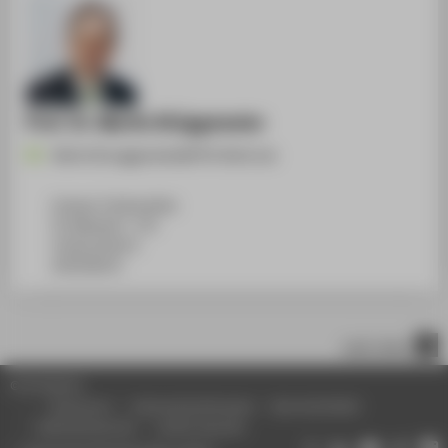
Prof. Dr. Martin Brüggemeier
Martin.Brueggemeier@HTW-Berlin.de
Campus Treskowallee
TA Gebäude C, 719
Treskowallee 8
10318
Berlin
nach oben
© HTW Berlin
Impressum
Datenschutzhinweise
Barrierefreiheit
Gebärdensprache
Leichte Sprache