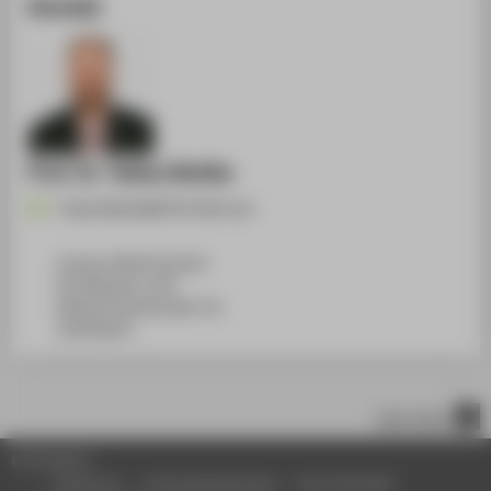
Kontakt
Prof. Dr. Tobias Nettke
Tobias.Nettke@HTW-Berlin.de
Campus Wilhelminenhof
WH Gebäude A, 450
Wilhelminenhofstraße 75A
12459
Berlin
nach oben
© HTW Berlin
Impressum
Datenschutzhinweise
Barrierefreiheit