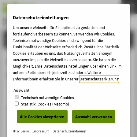
DE
EN
Datenschutzeinstellungen
Hochschule für Technik und Wirtschaft Berlin
University of Applied Sciences
Um unsere Webseite für Sie optimal zu gestalten und
Menu
fortlaufend verbessern zu können, verwenden wir Cookies.
THEMEN
FORSCHUNG
Technisch notwendige Cookies sind zwingend für die
HOCHSCHULE
Funktionalität der Webseite erforderlich. Zusätzliche Statistik-
Cookies erlauben es uns, das Nutzungsverhalten anonym
CAMPUS
Dialogfördernde Methoden in der
auszuwerten, um die Webseite zu verbessern. Sie haben die
Möglichkeit, Ihre Datenschutzeinstellungen über einen Link im
STUDIUM
personalen Vermittlung
unteren Seitenbereich jederzeit zu ändern. Weitere
LEHRE
Informationen erhalten Sie in unserer
Datenschutzerklärung
.
Veranstaltungsbeitrag › Sonstiger Veranstaltungsbeitrag
FORSCHUNG
Auswahl:
› 2011
Technisch notwendige Cookies
KARRIERE
Statistik-Cookies (Matomo)
Veranstaltung
INTERNATIONAL
Alle Cookies akzeptieren
Auswahl verwenden
Museumspädagogische Methoden des dialogischen
Begleitens in Ausstellungen Qualitätsentwicklung für
INFORMATIONEN FÜR
HTW Berlin -
Impressum
-
Datenschutzerklärung
Kommunikationsprozesse mit Besuchern