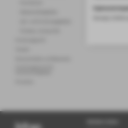
Promotionen
Ergänzende Anga
Wissenschaftsgebiete
Konzept, Einfüh
Lehr- und Forschungsgebiete
Professor_innenprofile
Forschungsprofil
Transfer
Partnerschaften und Netzwerke
Forschungsservice für
Hochschulmitglieder
Promotion
Beliebte Seiten