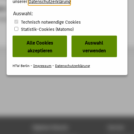
unserer
Datenschutzerklärung
.
ben
Auswahl:
rung und Moderation
Technisch notwendige Cookies
Statistik-Cookies (Matomo)
Alle Cookies
Auswahl
akzeptieren
verwenden
HTW Berlin -
Impressum
-
Datenschutzerklärung
Digitale Dienste
Service