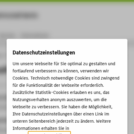
rtschaft Berlin
Menu
Karriere
International
Datenschutzeinstellungen
ng
Online-Forschungskatalog
Vorträge & Veranstaltungen
1. Textiltreffen
Um unsere Webseite für Sie optimal zu gestalten und
reffen
fortlaufend verbessern zu können, verwenden wir
Cookies. Technisch notwendige Cookies sind zwingend
ganisation › Sonstige Veranstaltung › 2011
für die Funktionalität der Webseite erforderlich.
Zusätzliche Statistik-Cookies erlauben es uns, das
t, Datum
Nutzungsverhalten anonym auszuwerten, um die
Webseite zu verbessern. Sie haben die Möglichkeit,
3.2011
Ihre Datenschutzeinstellungen über einen Link im
anisation
unteren Seitenbereich jederzeit zu ändern. Weitere
Informationen erhalten Sie in
fmusterbücher aus dem Archiv des FB Gestaltung