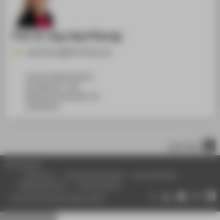
Prof. Dr.-Ing. Anja Pfennig
Anja.Pfennig@HTW-Berlin.de
Campus Wilhelminenhof
WH Gebäude C, 108
Wilhelminenhofstraße 75A
12459
Berlin
nach oben
© HTW Berlin
Impressum
Datenschutzhinweise
Barrierefreiheit
Gebärdensprache
Leichte Sprache
Datenschutzeinstellungen ändern