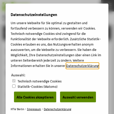
DE
EN
Datenschutzeinstellungen
Hochschule für Technik und Wirtschaft Berlin
University of Applied Sciences
Um unsere Webseite für Sie optimal zu gestalten und
Menu
fortlaufend verbessern zu können, verwenden wir Cookies.
THEMEN
FORSCHUNG
Technisch notwendige Cookies sind zwingend für die
HOCHSCHULE
Funktionalität der Webseite erforderlich. Zusätzliche Statistik-
Cookies erlauben es uns, das Nutzungsverhalten anonym
CAMPUS
Influence of heat treatment on the
auszuwerten, um die Webseite zu verbessern. Sie haben die
Möglichkeit, Ihre Datenschutzeinstellungen über einen Link im
STUDIUM
corrosion of steels in CCS
unteren Seitenbereich jederzeit zu ändern. Weitere
LEHRE
Informationen erhalten Sie in unserer
Datenschutzerklärung
.
environment
FORSCHUNG
Auswahl:
Technisch notwendige Cookies
KARRIERE
Veranstaltungsbeitrag › Posterpräsentation › 2012
Statistik-Cookies (Matomo)
INTERNATIONAL
Veranstaltung
Alle Cookies akzeptieren
Auswahl verwenden
TMS 2012, The 141st annual meeting & exhibition
INFORMATIONEN FÜR
Salt Lake City, Utah, USA, 11.03.2012 - 15.03.2012
HTW Berlin -
Impressum
-
Datenschutzerklärung