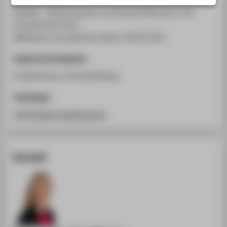
STUDIENINTERESSIERTE
MaWeG - Maschinenbau und Werkstoffkunde in der
STUDIERENDE
Grundschule: Teil 1
Mühlenau-Grundschule, Berlin, 28.03.2012
UNTERNEHMEN
ALUMNI
Ergänzende Angaben
PRESSE
Projektschau und Ausstellung
BESCHÄFTIGTE
Homepage
http://www.muehlenau.de
BELIEBTE SEITEN
DIGITALE DIENSTE
Kontakt
SERVICE
ÜBER DIE HTW BERLIN