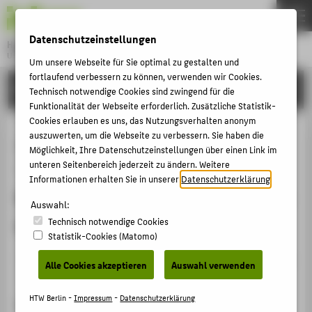
DE
EN
Datenschutzeinstellungen
Hochschule für Technik und Wirtschaft Berlin
University of Applied Sciences
Um unsere Webseite für Sie optimal zu gestalten und
Menu
fortlaufend verbessern zu können, verwenden wir Cookies.
THEMEN
FORSCHUNG
Technisch notwendige Cookies sind zwingend für die
HOCHSCHULE
Funktionalität der Webseite erforderlich. Zusätzliche Statistik-
Cookies erlauben es uns, das Nutzungsverhalten anonym
CAMPUS
„Großes Thema in kleinen Händen“
auszuwerten, um die Webseite zu verbessern. Sie haben die
Möglichkeit, Ihre Datenschutzeinstellungen über einen Link im
STUDIUM
- Teil 1 des Projektes "MaWeG -
unteren Seitenbereich jederzeit zu ändern. Weitere
LEHRE
Informationen erhalten Sie in unserer
Datenschutzerklärung
.
Maschinenbau und Werkstoffkunde
FORSCHUNG
Auswahl:
in der Grundschule"
Technisch notwendige Cookies
KARRIERE
Statistik-Cookies (Matomo)
INTERNATIONAL
Veranstaltungsbeitrag › Sonstiger Veranstaltungsbeitrag
Alle Cookies akzeptieren
Auswahl verwenden
› 2012
INFORMATIONEN FÜR
HTW Berlin -
Impressum
-
Datenschutzerklärung
Veranstaltung