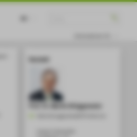
DE
EN
Informationen für
ch E-
Kontakt
Prof. Dr. Martin Brüggemeier
-
Martin.Brueggemeier@HTW-Berlin.de
Campus Treskowallee