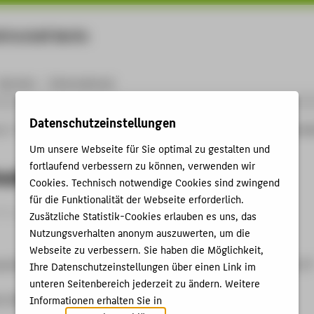
rtschaft Berlin
Menu
Karriere
International
Datenschutzeinstellungen
ng
Online-Forschungskatalog
Vorträge & Veranstaltungen
Bürokratieabbau dur
Um unsere Webseite für Sie optimal zu gestalten und
fortlaufend verbessern zu können, verwenden wir
ieabbau durch E-Government
Cookies. Technisch notwendige Cookies sind zwingend
für die Funktionalität der Webseite erforderlich.
itrag › Eingeladener Vortrag › 2012
Zusätzliche Statistik-Cookies erlauben es uns, das
Nutzungsverhalten anonym auszuwerten, um die
Webseite zu verbessern. Sie haben die Möglichkeit,
ration zwischen dem Nationalen Normenkontrollrat und dem IT
Ihre Datenschutzeinstellungen über einen Link im
unteren Seitenbereich jederzeit zu ändern. Weitere
, Berlin, 04.09.2012
Informationen erhalten Sie in