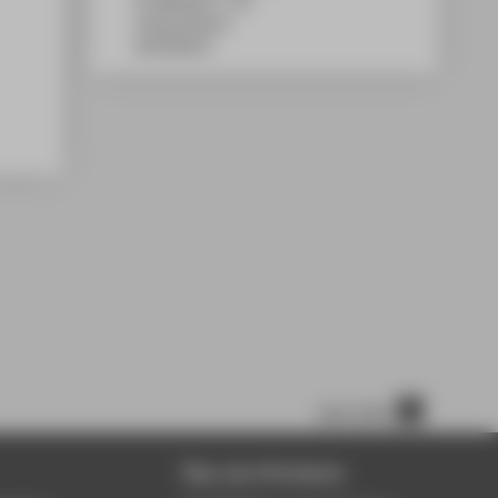
TA Gebäude C, 719
Treskowallee 8
10318
Berlin
nach oben
Über die HTW Berlin