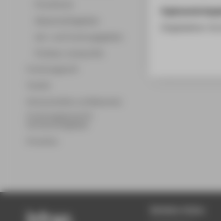
Promotionen
Ergänzende Anga
Wissenschaftsgebiete
Eingeladener Vor
Lehr- und Forschungsgebiete
Professor_innenprofile
Forschungsprofil
Transfer
Partnerschaften und Netzwerke
Forschungsservice für
Hochschulmitglieder
Promotion
Beliebte Seiten