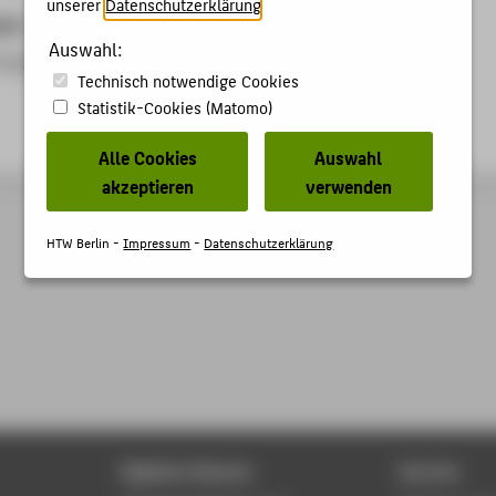
unserer
Datenschutzerklärung
.
ben
Auswahl:
trag mit anschließender Diskussion
Technisch notwendige Cookies
Statistik-Cookies (Matomo)
Alle Cookies
Auswahl
akzeptieren
verwenden
HTW Berlin -
Impressum
-
Datenschutzerklärung
Digitale Dienste
Service