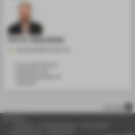
Prof. Dr. Tobias Nettke
Tobias.Nettke@HTW-Berlin.de
Campus Wilhelminenhof
WH Gebäude A, 450
Wilhelminenhofstraße 75A
12459
Berlin
nach oben
© HTW Berlin
Impressum
Datenschutzhinweise
Barrierefreiheit
Gebärdensprache
Leichte Sprache