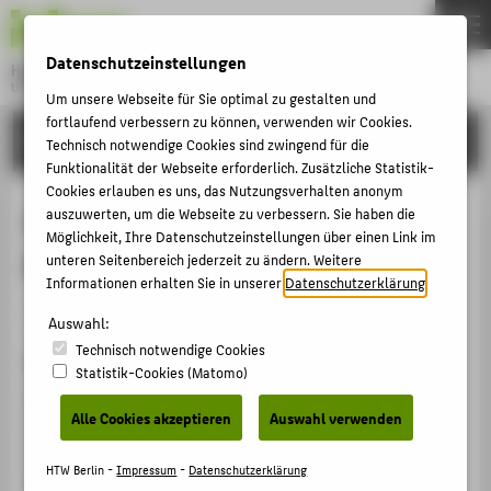
DE
EN
Datenschutzeinstellungen
Hochschule für Technik und Wirtschaft Berlin
University of Applied Sciences
Um unsere Webseite für Sie optimal zu gestalten und
Menu
fortlaufend verbessern zu können, verwenden wir Cookies.
THEMEN
FORSCHUNG
Technisch notwendige Cookies sind zwingend für die
HOCHSCHULE
Funktionalität der Webseite erforderlich. Zusätzliche Statistik-
Cookies erlauben es uns, das Nutzungsverhalten anonym
CAMPUS
Ausbaufähig – die Arbeit am
auszuwerten, um die Webseite zu verbessern. Sie haben die
Möglichkeit, Ihre Datenschutzeinstellungen über einen Link im
STUDIUM
Bildungsauftrag von Museen
unteren Seitenbereich jederzeit zu ändern. Weitere
LEHRE
Informationen erhalten Sie in unserer
Datenschutzerklärung
.
Veranstaltungsbeitrag › Eingeladener Vortrag › 2012
FORSCHUNG
Auswahl:
Technisch notwendige Cookies
KARRIERE
Veranstaltung
Statistik-Cookies (Matomo)
INTERNATIONAL
Exkursion mit Vorträgen im Rahmen der DAAD-
Alle Cookies akzeptieren
Auswahl verwenden
Ostpartnerschaft 2012 mit der Staatlichen Nekrassov-
Universität Kostroma (Russische Föderation)
INFORMATIONEN FÜR
HTW Berlin -
Impressum
-
Datenschutzerklärung
Kostroma (Russland), Staatliche Nekrassov-Universität,