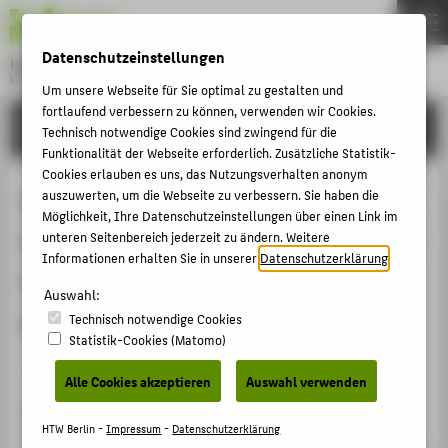
DE
EN
Datenschutzeinstellungen
Hochschule für Technik und Wirtschaft Berlin
University of Applied Sciences
Um unsere Webseite für Sie optimal zu gestalten und
Menu
fortlaufend verbessern zu können, verwenden wir Cookies.
THEMEN
FORSCHUNG
Technisch notwendige Cookies sind zwingend für die
HOCHSCHULE
Funktionalität der Webseite erforderlich. Zusätzliche Statistik-
Cookies erlauben es uns, das Nutzungsverhalten anonym
CAMPUS
Was bedeutet Museumspädagogik?
auszuwerten, um die Webseite zu verbessern. Sie haben die
Möglichkeit, Ihre Datenschutzeinstellungen über einen Link im
STUDIUM
Einführung in wichtige Begriffe und
unteren Seitenbereich jederzeit zu ändern. Weitere
LEHRE
Informationen erhalten Sie in unserer
Datenschutzerklärung
.
Prinzipien der Vermittlung im
FORSCHUNG
Auswahl:
Museum.
Technisch notwendige Cookies
KARRIERE
Statistik-Cookies (Matomo)
INTERNATIONAL
Veranstaltungsbeitrag › Eingeladener Vortrag › 2012
Alle Cookies akzeptieren
Auswahl verwenden
Veranstaltung
INFORMATIONEN FÜR
HTW Berlin -
Impressum
-
Datenschutzerklärung
Zertifikatskurs "Die Sprache der Dinge" zur Einführung in