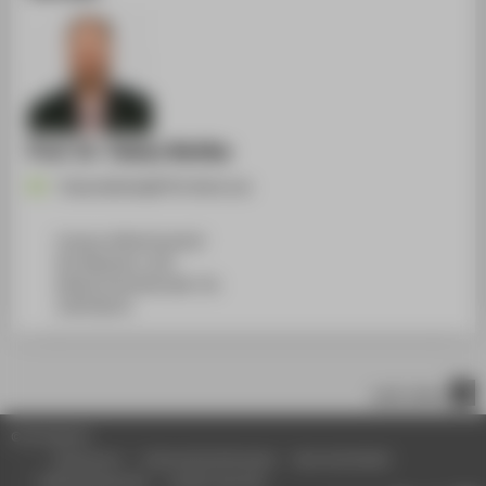
Prof. Dr. Tobias Nettke
Tobias.Nettke@HTW-Berlin.de
Campus Wilhelminenhof
WH Gebäude A, 450
Wilhelminenhofstraße 75A
12459
Berlin
nach oben
© HTW Berlin
Impressum
Datenschutzhinweise
Barrierefreiheit
Gebärdensprache
Leichte Sprache