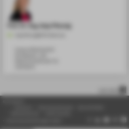
Prof. Dr.-Ing. Anja Pfennig
Anja.Pfennig@HTW-Berlin.de
Campus Wilhelminenhof
WH Gebäude C, 108
Wilhelminenhofstraße 75A
12459
Berlin
nach oben
© HTW Berlin
Impressum
Datenschutzhinweise
Barrierefreiheit
Gebärdensprache
Leichte Sprache
Datenschutzeinstellungen ändern