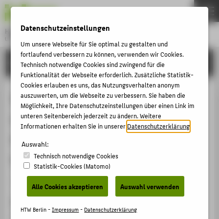
DE
EN
Datenschutzeinstellungen
Hochschule für Technik und Wirtschaft Berlin
University of Applied Sciences
Um unsere Webseite für Sie optimal zu gestalten und
Menu
fortlaufend verbessern zu können, verwenden wir Cookies.
THEMEN
FORSCHUNG
Technisch notwendige Cookies sind zwingend für die
HOCHSCHULE
Funktionalität der Webseite erforderlich. Zusätzliche Statistik-
Cookies erlauben es uns, das Nutzungsverhalten anonym
CAMPUS
Influence of heat treatment on the
auszuwerten, um die Webseite zu verbessern. Sie haben die
Möglichkeit, Ihre Datenschutzeinstellungen über einen Link im
STUDIUM
corrosion behaviour of stainless
unteren Seitenbereich jederzeit zu ändern. Weitere
LEHRE
Informationen erhalten Sie in unserer
Datenschutzerklärung
.
steels exposed to CO2-saturated
FORSCHUNG
Auswahl:
saline aquifer water
Technisch notwendige Cookies
KARRIERE
Statistik-Cookies (Matomo)
INTERNATIONAL
Veranstaltungsbeitrag › Posterpräsentation › 2012
Alle Cookies akzeptieren
Auswahl verwenden
Veranstaltung
INFORMATIONEN FÜR
HTW Berlin -
Impressum
-
Datenschutzerklärung
The European Corrosion Congress 2012