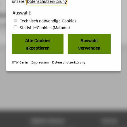
unserer
Datenschutzerklärung
.
Auswahl:
kationen
Technisch notwendige Cookies
in Facility Management by Serious Games
Statistik-Cookies (Matomo)
itrag › Konferenzpaper › 2012
Alle Cookies
Auswahl
akzeptieren
verwenden
HTW Berlin -
Impressum
-
Datenschutzerklärung
Digitale Dienste
Service