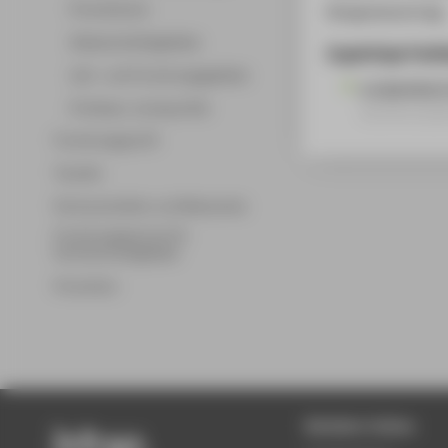
Promotionen
Kongressvortrag
Wissenschaftsgebiete
Zugehörige Publi
Lehr- und Forschungsgebiete
e-Learning 
Professor_innenprofile
Konferenzbe
Forschungsprofil
Transfer
Partnerschaften und Netzwerke
Forschungsservice für
Hochschulmitglieder
Promotion
Beliebte Seiten