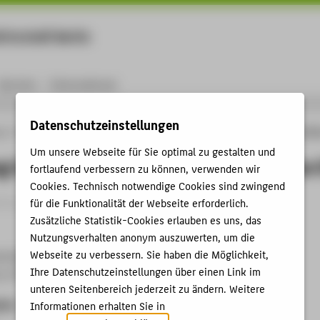
rtschaft Berlin
Menu
Karriere
International
Datenschutzeinstellungen
ng
Online-Forschungskatalog
Vorträge & Veranstaltungen
e-Learning in Facil
Um unsere Webseite für Sie optimal zu gestalten und
g in Facility Management by Seriou
fortlaufend verbessern zu können, verwenden wir
Cookies. Technisch notwendige Cookies sind zwingend
trag › Vortrag › 2012
für die Funktionalität der Webseite erforderlich.
Zusätzliche Statistik-Cookies erlauben es uns, das
Nutzungsverhalten anonym auszuwerten, um die
Webseite zu verbessern. Sie haben die Möglichkeit,
arning ICEL 2012
Ihre Datenschutzeinstellungen über einen Link im
, 21.06.2012 - 22.06.2012
unteren Seitenbereich jederzeit zu ändern. Weitere
ben
Informationen erhalten Sie in