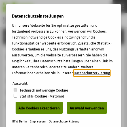
DE
EN
Datenschutzeinstellungen
Hochschule für Technik und Wirtschaft Berlin
University of Applied Sciences
Um unsere Webseite für Sie optimal zu gestalten und
Menu
fortlaufend verbessern zu können, verwenden wir Cookies.
THEMEN
FORSCHUNG
Technisch notwendige Cookies sind zwingend für die
HOCHSCHULE
Funktionalität der Webseite erforderlich. Zusätzliche Statistik-
Cookies erlauben es uns, das Nutzungsverhalten anonym
CAMPUS
Worauf es beim Einsatz von Medien
auszuwerten, um die Webseite zu verbessern. Sie haben die
Möglichkeit, Ihre Datenschutzeinstellungen über einen Link im
STUDIUM
in Museen ankommt – Kritische
unteren Seitenbereich jederzeit zu ändern. Weitere
LEHRE
Informationen erhalten Sie in unserer
Datenschutzerklärung
.
Anmerkungen zum Medieneinsatz in
FORSCHUNG
Auswahl:
Museen aus Perspektive der
Technisch notwendige Cookies
KARRIERE
Statistik-Cookies (Matomo)
Museumspädagogik
INTERNATIONAL
Alle Cookies akzeptieren
Auswahl verwenden
Veranstaltungsbeitrag › Vortrag › 2012
INFORMATIONEN FÜR
HTW Berlin -
Impressum
-
Datenschutzerklärung