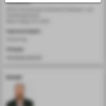
Veranstaltung
STUDIENINTERESSIERTE
MUTEC Internationale Fachmesse für Museums- und
STUDIERENDE
Ausstellungstechnik
UNTERNEHMEN
Messe Leipzig, 24.11.2012
ALUMNI
Ergänzende Angaben
PRESSE
Fachvortrag
BESCHÄFTIGTE
Homepage
http://www.mutec.de
BELIEBTE SEITEN
DIGITALE DIENSTE
SERVICE
Kontakt
ÜBER DIE HTW BERLIN