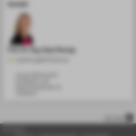
Kontakt
Prof. Dr.-Ing. Anja Pfennig
Anja.Pfennig@HTW-Berlin.de
Campus Wilhelminenhof
WH Gebäude C, 108
Wilhelminenhofstraße 75A
12459
Berlin
nach oben
© HTW Berlin
Impressum
Datenschutzhinweise
Barrierefreiheit