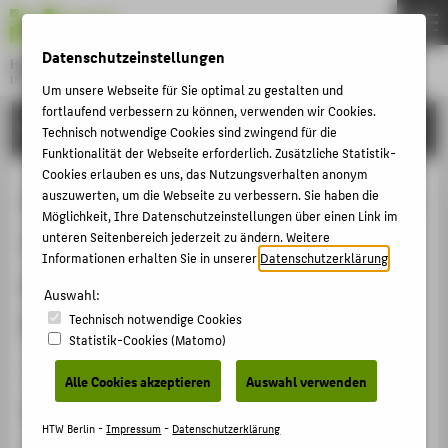
DE
EN
Datenschutzeinstellungen
Hochschule für Technik und Wirtschaft Berlin
University of Applied Sciences
Um unsere Webseite für Sie optimal zu gestalten und
Menu
fortlaufend verbessern zu können, verwenden wir Cookies.
THEMEN
FORSCHUNG
Technisch notwendige Cookies sind zwingend für die
HOCHSCHULE
Funktionalität der Webseite erforderlich. Zusätzliche Statistik-
Cookies erlauben es uns, das Nutzungsverhalten anonym
CAMPUS
Corrosion fatigue behavior and S-N-
auszuwerten, um die Webseite zu verbessern. Sie haben die
Möglichkeit, Ihre Datenschutzeinstellungen über einen Link im
STUDIUM
curve of AISI 420 exposed to CCS-
unteren Seitenbereich jederzeit zu ändern. Weitere
LEHRE
Informationen erhalten Sie in unserer
Datenschutzerklärung
.
environment obtained from
FORSCHUNG
Auswahl:
laboratory in-situ-experiments
Technisch notwendige Cookies
KARRIERE
Statistik-Cookies (Matomo)
INTERNATIONAL
Veranstaltungsbeitrag › Posterpräsentation › 2012
Alle Cookies akzeptieren
Auswahl verwenden
Veranstaltung
INFORMATIONEN FÜR
HTW Berlin -
Impressum
-
Datenschutzerklärung
GHGT11 Conference, Green House Gas Emission