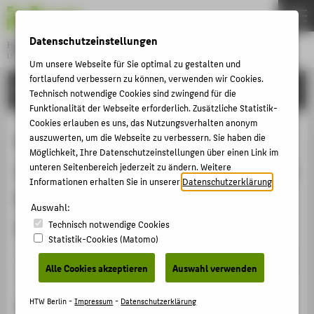
DE
EN
Datenschutzeinstellungen
Hochschule für Technik und Wirtschaft Berlin
University of Applied Sciences
Um unsere Webseite für Sie optimal zu gestalten und
Menu
fortlaufend verbessern zu können, verwenden wir Cookies.
THEMEN
FORSCHUNG
Technisch notwendige Cookies sind zwingend für die
HOCHSCHULE
Funktionalität der Webseite erforderlich. Zusätzliche Statistik-
Cookies erlauben es uns, das Nutzungsverhalten anonym
CAMPUS
Medieneinsatz im Museum – was es
auszuwerten, um die Webseite zu verbessern. Sie haben die
Möglichkeit, Ihre Datenschutzeinstellungen über einen Link im
STUDIUM
aus Sicht der Museumspädagogik zu
unteren Seitenbereich jederzeit zu ändern. Weitere
LEHRE
Informationen erhalten Sie in unserer
Datenschutzerklärung
.
beachten gilt (mit Fokus auf
FORSCHUNG
Auswahl:
didaktischen Printmaterialien)
Technisch notwendige Cookies
KARRIERE
Statistik-Cookies (Matomo)
INTERNATIONAL
Veranstaltungsbeitrag › Sonstiger Veranstaltungsbeitrag
Alle Cookies akzeptieren
Auswahl verwenden
› 2012
INFORMATIONEN FÜR
HTW Berlin -
Impressum
-
Datenschutzerklärung
Veranstaltung