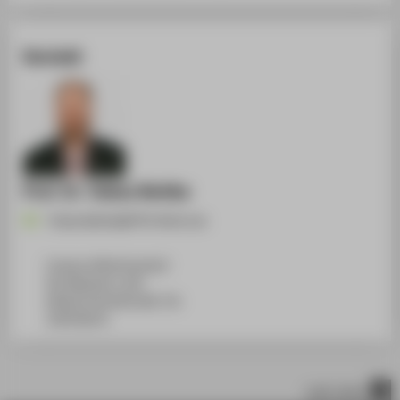
Kontakt
Prof. Dr. Tobias Nettke
Tobias.Nettke@HTW-Berlin.de
Campus Wilhelminenhof
WH Gebäude A, 450
Wilhelminenhofstraße 75A
12459
Berlin
nach oben